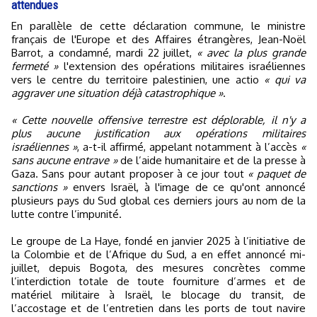
attendues
En parallèle de cette déclaration commune, le ministre
français de l'Europe et des Affaires étrangères, Jean-Noël
Barrot, a condamné, mardi 22 juillet,
« avec la plus grande
fermeté »
l'extension des opérations militaires israéliennes
vers le centre du territoire palestinien, une actio
« qui va
aggraver une situation déjà catastrophique »
.
« Cette nouvelle offensive terrestre est déplorable, il n'y a
plus aucune justification aux opérations militaires
israéliennes »
, a-t-il affirmé, appelant notamment à l’accès
«
sans aucune entrave »
de l’aide humanitaire et de la presse à
Gaza. Sans pour autant proposer à ce jour tout
« paquet de
sanctions »
envers Israël, à l'image de ce qu'ont annoncé
plusieurs pays du Sud global ces derniers jours au nom de la
lutte contre l’impunité.
Le groupe de La Haye, fondé en janvier 2025 à l’initiative de
la Colombie et de l’Afrique du Sud, a en effet annoncé mi-
juillet, depuis Bogota, des mesures concrètes comme
l’interdiction totale de toute fourniture d’armes et de
matériel militaire à Israël, le blocage du transit, de
l’accostage et de l’entretien dans les ports de tout navire