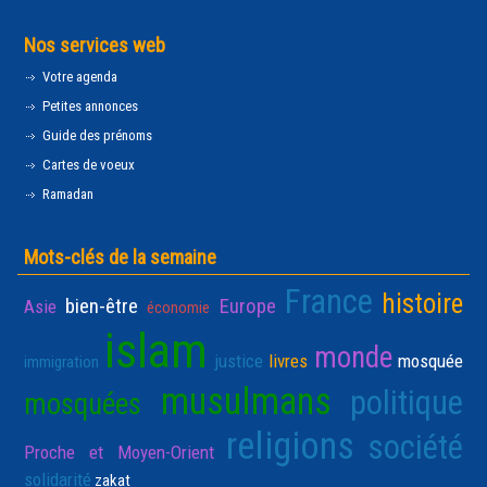
Nos services web
Votre agenda
Petites annonces
Guide des prénoms
Cartes de voeux
Ramadan
Mots-clés de la semaine
France
histoire
bien-être
Europe
Asie
économie
islam
monde
justice
livres
mosquée
immigration
musulmans
politique
mosquées
religions
société
Proche et Moyen-Orient
solidarité
zakat