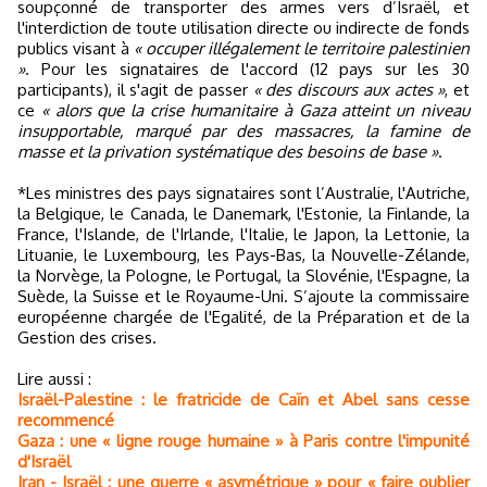
soupçonné de transporter des armes vers d’Israël, et
l'interdiction de toute utilisation directe ou indirecte de fonds
publics visant à
« occuper illégalement le territoire palestinien
»
. Pour les signataires de l'accord (12 pays sur les 30
participants), il s'agit de passer
« des discours aux actes »
, et
ce
« alors que la crise humanitaire à Gaza atteint un niveau
insupportable, marqué par des massacres, la famine de
masse et la privation systématique des besoins de base »
.
*Les ministres des pays signataires sont l’Australie, l'Autriche,
la Belgique, le Canada, le Danemark, l'Estonie, la Finlande, la
France, l'Islande, de l'Irlande, l'Italie, le Japon, la Lettonie, la
Lituanie, le Luxembourg, les Pays-Bas, la Nouvelle-Zélande,
la Norvège, la Pologne, le Portugal, la Slovénie, l'Espagne, la
Suède, la Suisse et le Royaume-Uni. S’ajoute la commissaire
européenne chargée de l'Egalité, de la Préparation et de la
Gestion des crises.
Lire aussi :
Israël-Palestine : le fratricide de Caïn et Abel sans cesse
recommencé
Gaza : une « ligne rouge humaine » à Paris contre l'impunité
d'Israël
Iran - Israël : une guerre « asymétrique » pour « faire oublier