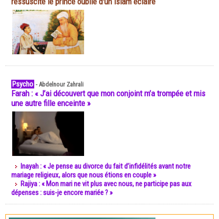
ressuscite le prince oublié d'un islam éclairé
Psycho
-
Abdelnour Zahrali
Farah : « J’ai découvert que mon conjoint m’a trompée et mis
une autre fille enceinte »
Inayah : « Je pense au divorce du fait d’infidélités avant notre
mariage religieux, alors que nous étions en couple »
Rajiya : « Mon mari ne vit plus avec nous, ne participe pas aux
dépenses : suis-je encore mariée ? »