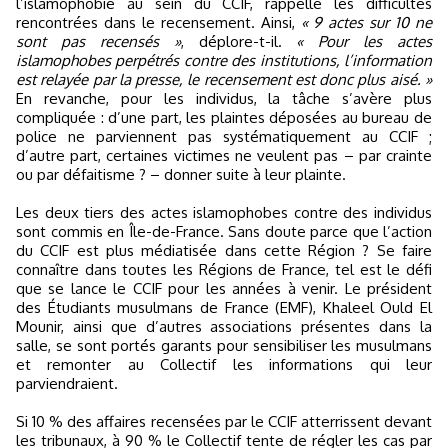
l’islamophobie au sein du CCIF, rappelle les difficultés
rencontrées dans le recensement. Ainsi,
« 9 actes sur 10 ne
sont pas recensés »
, déplore-t-il.
« Pour les actes
islamophobes perpétrés contre des institutions, l’information
est relayée par la presse, le recensement est donc plus aisé. »
En revanche, pour les individus, la tâche s’avère plus
compliquée : d’une part, les plaintes déposées au bureau de
police ne parviennent pas systématiquement au CCIF ;
d’autre part, certaines victimes ne veulent pas – par crainte
ou par défaitisme ? – donner suite à leur plainte.
Les deux tiers des actes islamophobes contre des individus
sont commis en Île-de-France. Sans doute parce que l’action
du CCIF est plus médiatisée dans cette Région ? Se faire
connaître dans toutes les Régions de France, tel est le défi
que se lance le CCIF pour les années à venir. Le président
des Étudiants musulmans de France (EMF), Khaleel Ould El
Mounir, ainsi que d’autres associations présentes dans la
salle, se sont portés garants pour sensibiliser les musulmans
et remonter au Collectif les informations qui leur
parviendraient.
Si 10 % des affaires recensées par le CCIF atterrissent devant
les tribunaux, à 90 % le Collectif tente de régler les cas par