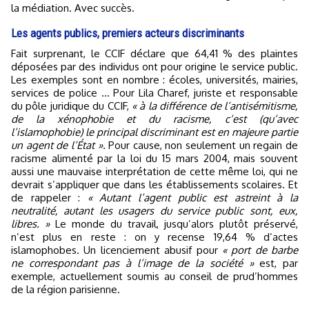
la médiation. Avec succès.
Les agents publics, premiers acteurs discriminants
Fait surprenant, le CCIF déclare que 64,41 % des plaintes
déposées par des individus ont pour origine le service public.
Les exemples sont en nombre : écoles, universités, mairies,
services de police ... Pour Lila Charef, juriste et responsable
du pôle juridique du CCIF,
« à la différence de l’antisémitisme,
de la xénophobie et du racisme, c’est (qu’avec
l’islamophobie) le principal discriminant est en majeure partie
un agent de l’État ».
Pour cause, non seulement un regain de
racisme alimenté par la loi du 15 mars 2004, mais souvent
aussi une mauvaise interprétation de cette même loi, qui ne
devrait s’appliquer que dans les établissements scolaires. Et
de rappeler :
« Autant l’agent public est astreint à la
neutralité, autant les usagers du service public sont, eux,
libres. »
Le monde du travail, jusqu’alors plutôt préservé,
n’est plus en reste : on y recense 19,64 % d’actes
islamophobes. Un licenciement abusif pour
« port de barbe
ne correspondant pas à l’image de la société »
est, par
exemple, actuellement soumis au conseil de prud’hommes
de la région parisienne.