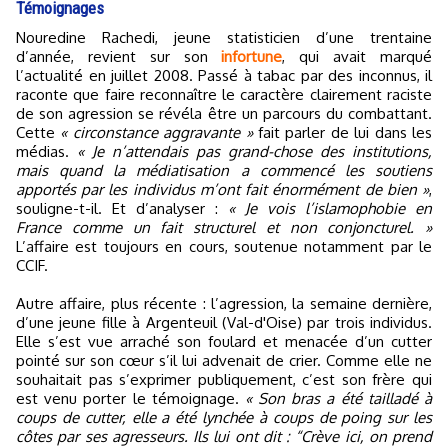
Témoignages
Nouredine Rachedi, jeune statisticien d’une trentaine
d’année, revient sur son
infortune
, qui avait marqué
l’actualité en juillet 2008. Passé à tabac par des inconnus, il
raconte que faire reconnaître le caractère clairement raciste
de son agression se révéla être un parcours du combattant.
Cette
« circonstance aggravante »
fait parler de lui dans les
médias.
« Je n’attendais pas grand-chose des institutions,
mais quand la médiatisation a commencé les soutiens
apportés par les individus m’ont fait énormément de bien »
,
souligne-t-il. Et d’analyser :
« Je vois l’islamophobie en
France comme un fait structurel et non conjoncturel. »
L’affaire est toujours en cours, soutenue notamment par le
CCIF.
Autre affaire, plus récente : l’agression, la semaine dernière,
d’une jeune fille à Argenteuil (Val-d'Oise) par trois individus.
Elle s’est vue arraché son foulard et menacée d’un cutter
pointé sur son cœur s’il lui advenait de crier. Comme elle ne
souhaitait pas s’exprimer publiquement, c’est son frère qui
est venu porter le témoignage.
« Son bras a été tailladé à
coups de cutter, elle a été lynchée à coups de poing sur les
côtes par ses agresseurs. Ils lui ont dit : “Crève ici, on prend