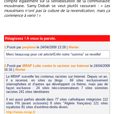
compte également sur la sensibilisation de la communauté
musulmane. Samy Debah se veut plutôt rassurant :
« Les
musulmans n’ont pas la culture de la revendication, mais ça
commence à venir ! »
Réagissez ! A vous la parole.
1.
Posté par
perplexe
le 24/04/2009 13:28
|
Alerter
Merci beaucoup pour cet article!Enfin notre "oumma" se reveille!
2.
Posté par
MRAP Lutte contre le racisme sur Internet
le 24/04/2009
16:16
|
Alerter
Le MRAP surveille les contenus racistes sur Internet. Depuis un an,
il a recensé, en sites ou blogs : 69 sites exclusivement
islamophobes et d’autres qui développent ce thème, mais pas de
façon exclusive : 24 sites néo-conservateurs 7 sites sionistes
racistes 241 sites identitaires
Il est aussi parfois abordé dans 77 sites catholiques intégristes 112
sites FN (avant scissions) 8 sites "Algérie française) 121 sites
royalistes 81 sites d’extrême-droite divers.
http://www.mrap.fr