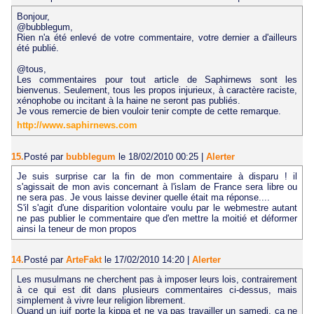
Bonjour,
@bubblegum,
Rien n'a été enlevé de votre commentaire, votre dernier a d'ailleurs
été publié.
@tous,
Les commentaires pour tout article de Saphirnews sont les
bienvenus. Seulement, tous les propos injurieux, à caractère raciste,
xénophobe ou incitant à la haine ne seront pas publiés.
Je vous remercie de bien vouloir tenir compte de cette remarque.
http://www.saphirnews.com
15.
Posté par
bubblegum
le 18/02/2010 00:25
|
Alerter
Je suis surprise car la fin de mon commentaire à disparu ! il
s'agissait de mon avis concernant à l'islam de France sera libre ou
ne sera pas. Je vous laisse deviner quelle était ma réponse....
S'il s'agit d'une disparition volontaire voulu par le webmestre autant
ne pas publier le commentaire que d'en mettre la moitié et déformer
ainsi la teneur de mon propos
14.
Posté par
ArteFakt
le 17/02/2010 14:20
|
Alerter
Les musulmans ne cherchent pas à imposer leurs lois, contrairement
à ce qui est dit dans plusieurs commentaires ci-dessus, mais
simplement à vivre leur religion librement.
Quand un juif porte la kippa et ne va pas travailler un samedi, ça ne