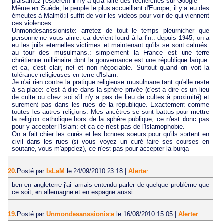
plaisantez j'espère!!! il n'y a qu'à faire des recherches sur Google
Même en Suède, le peuple le plus accueillant d'Europe, il y a eu des
émeutes à Malmô:il suffit de voir les videos pour voir de qui viennent
ces violences
Unmondesanssioniste: arretez de tout le temps pleurnicher que
personne ne vous aime: ca devient lourd à la fin.. depuis 1945, on a
eu les juifs eternelles victimes et maintenant qu'ils se sont calmés:
au tour des musulmans.: simplement la France est une terre
chrétienne millénaire dont la gouvernance est une république laïque:
et ca, c'est clair, net et non négociable. Surtout quand on voit la
tolérance religieuses en terre d'Islam.
Je n'ai rien contre la pratique religieuse musulmane tant qu'elle reste
à sa place: c'est à dire dans la sphère privée (c'est a dire ds un lieu
de culte ou chez soi s'il n'y a pas de lieu de cultes à proximité) et
surement pas dans les rues de la république. Exactement comme
toutes les autres religions. Mes ancêtres se sont battus pour mettre
la religion catholique hors de la sphère publique; ce n'est donc pas
pour y accepter l'Islam: et ca ce n'est pas de l'Islamophobie.
On a fait chier les curés et les bonnes soeurs pour qu'ils sortent en
civil dans les rues (si vous voyez un curé faire ses courses en
soutane, vous m'appelez), ce n'est pas pour accepter la burqa
20.
Posté par
IsLaM
le 24/09/2010 23:18
|
Alerter
ben en angleterre j'ai jamais entendu parler de quelque problème que
ce soit, en allemagne et en espagne aussi
19.
Posté par
Unmondesanssioniste
le 16/08/2010 15:05
|
Alerter