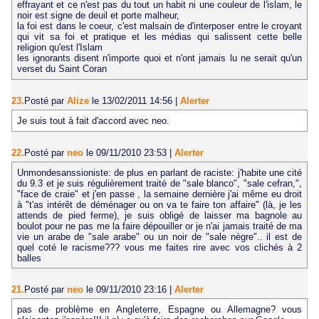
effrayant et ce n'est pas du tout un habit ni une couleur de l'islam, le
noir est signe de deuil et porte malheur,
la foi est dans le coeur, c'est malsain de d'interposer entre le croyant
qui vit sa foi et pratique et les médias qui salissent cette belle
religion qu'est l'Islam
les ignorants disent n'importe quoi et n'ont jamais lu ne serait qu'un
verset du Saint Coran
23.
Posté par
Alize
le 13/02/2011 14:56
|
Alerter
Je suis tout à fait d'accord avec neo.
22.
Posté par
neo
le 09/11/2010 23:53
|
Alerter
Unmondesanssioniste: de plus en parlant de raciste: j'habite une cité
du 9.3 et je suis régulièrement traité de "sale blanco", "sale cefran,",
"face de craie" et j'en passe , la semaine dernière j'ai même eu droit
à "t'as intérêt de déménager ou on va te faire ton affaire" (là, je les
attends de pied ferme), je suis obligé de laisser ma bagnole au
boulot pour ne pas me la faire dépouiller or je n'ai jamais traité de ma
vie un arabe de "sale arabe" ou un noir de "sale nègre".. il est de
quel coté le racisme??? vous me faites rire avec vos clichés à 2
balles
21.
Posté par
neo
le 09/11/2010 23:16
|
Alerter
pas de problème en Angleterre, Espagne ou Allemagne? vous