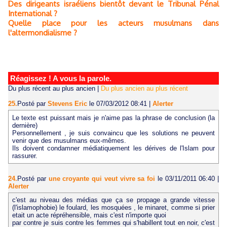
Des dirigeants israéliens bientôt devant le Tribunal Pénal
International ?
Quelle place pour les acteurs musulmans dans
l'altermondialisme ?
Réagissez ! A vous la parole.
Du plus récent au plus ancien
|
Du plus ancien au plus récent
25.
Posté par
Stevens Eric
le 07/03/2012 08:41
|
Alerter
Le texte est puissant mais je n'aime pas la phrase de conclusion (la
dernière)
Personnellement , je suis convaincu que les solutions ne peuvent
venir que des musulmans eux-mêmes.
Ils doivent condamner médiatiquement les dérives de l'Islam pour
rassurer.
24.
Posté par
une croyante qui veut vivre sa foi
le 03/11/2011 06:40
|
Alerter
c'est au niveau des médias que ça se propage a grande vitesse
(l'islamophobie) le foulard, les mosquées , le minaret, comme si prier
etait un acte répréhensible, mais c'est n'importe quoi
par contre je suis contre les femmes qui s'habillent tout en noir, c'est