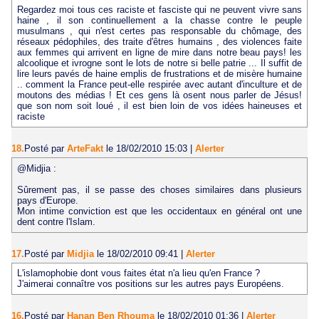
Regardez moi tous ces raciste et fasciste qui ne peuvent vivre sans
haine , il son continuellement a la chasse contre le peuple
musulmans , qui n'est certes pas responsable du chômage, des
réseaux pédophiles, des traite d'êtres humains , des violences faite
aux femmes qui arrivent en ligne de mire dans notre beau pays! les
alcoolique et ivrogne sont le lots de notre si belle patrie ... Il suffit de
lire leurs pavés de haine emplis de frustrations et de misère humaine
.. comment la France peut-elle respirée avec autant d'inculture et de
moutons des médias ! Et ces gens là osent nous parler de Jésus!
que son nom soit loué , il est bien loin de vos idées haineuses et
raciste
18.
Posté par
ArteFakt
le 18/02/2010 15:03
|
Alerter
@Midjia :
Sûrement pas, il se passe des choses similaires dans plusieurs
pays d'Europe.
Mon intime conviction est que les occidentaux en général ont une
dent contre l'Islam.
17.
Posté par
Midjia
le 18/02/2010 09:41
|
Alerter
L'islamophobie dont vous faites état n'a lieu qu'en France ?
J'aimerai connaître vos positions sur les autres pays Européens.
16.
Posté par
Hanan Ben Rhouma
le 18/02/2010 01:36
|
Alerter