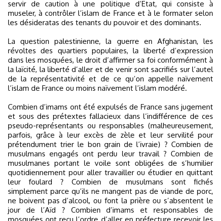
servir de caution à une politique d’Etat, qui consiste à
museler, à contrôler l’islam de France et à le formater selon
les désideratas des tenants du pouvoir et des dominants.
La question palestinienne, la guerre en Afghanistan, les
révoltes des quartiers populaires, la liberté d’expression
dans les mosquées, le droit d’affirmer sa foi conformément à
la laïcité, la liberté d’aller et de venir sont sacrifiés sur l’autel
de la représentativité et de ce qu’on appelle naïvement
l’islam de France ou moins naïvement l’islam modéré.
Combien d’imams ont été expulsés de France sans jugement
et sous des prétextes fallacieux dans l’indifférence de ces
pseudo-représentants ou responsables (malheureusement,
parfois, grâce à leur excès de zèle et leur servilité pour
prétendument trier le bon grain de l’ivraie) ? Combien de
musulmans engagés ont perdu leur travail ? Combien de
musulmanes portant le voile sont obligées de s’humilier
quotidiennement pour aller travailler ou étudier en quittant
leur foulard ? Combien de musulmans sont fichés
simplement parce qu’ils ne mangent pas de viande de porc,
ne boivent pas d’alcool, ou font la prière ou s’absentent le
jour de l’Aïd ? Combien d’imams et responsables de
mosquées ont reçu l’ordre d’aller en préfecture recevoir les