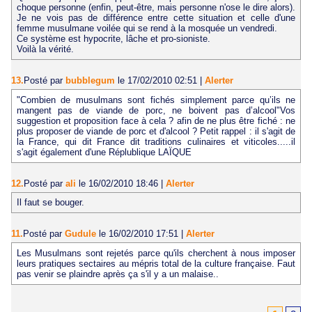
choque personne (enfin, peut-être, mais personne n'ose le dire alors).
Je ne vois pas de différence entre cette situation et celle d'une
femme musulmane voilée qui se rend à la mosquée un vendredi.
Ce système est hypocrite, lâche et pro-sioniste.
Voilà la vérité.
13.
Posté par
bubblegum
le 17/02/2010 02:51
|
Alerter
"Combien de musulmans sont fichés simplement parce qu’ils ne
mangent pas de viande de porc, ne boivent pas d’alcool"Vos
suggestion et proposition face à cela ? afin de ne plus être fiché : ne
plus proposer de viande de porc et d'alcool ? Petit rappel : il s'agit de
la France, qui dit France dit traditions culinaires et viticoles.....il
s'agit également d'une Réplublique LAÏQUE
12.
Posté par
ali
le 16/02/2010 18:46
|
Alerter
Il faut se bouger.
11.
Posté par
Gudule
le 16/02/2010 17:51
|
Alerter
Les Musulmans sont rejetés parce qu'ils cherchent à nous imposer
leurs pratiques sectaires au mépris total de la culture française. Faut
pas venir se plaindre après ça s'il y a un malaise..