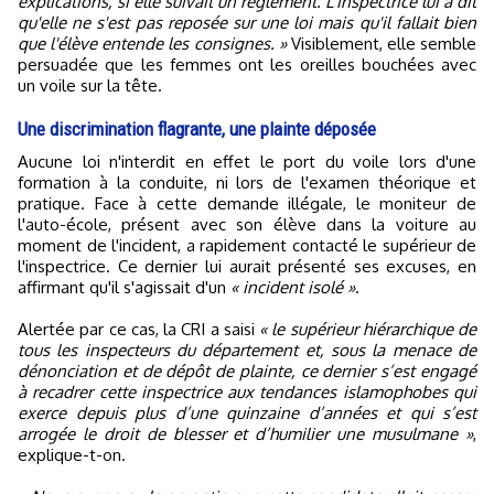
explications, si elle suivait un règlement. L'inspectrice lui a dit
qu'elle ne s'est pas reposée sur une loi mais qu'il fallait bien
que l'élève entende les consignes. »
Visiblement, elle semble
persuadée que les femmes ont les oreilles bouchées avec
un voile sur la tête.
Une discrimination flagrante, une plainte déposée
Aucune loi n'interdit en effet le port du voile lors d'une
formation à la conduite, ni lors de l'examen théorique et
pratique. Face à cette demande illégale, le moniteur de
l'auto-école, présent avec son élève dans la voiture au
moment de l'incident, a rapidement contacté le supérieur de
l'inspectrice. Ce dernier lui aurait présenté ses excuses, en
affirmant qu'il s'agissait d'un
« incident isolé »
.
Alertée par ce cas, la CRI a saisi
« le supérieur hiérarchique de
tous les inspecteurs du département et, sous la menace de
dénonciation et de dépôt de plainte, ce dernier s’est engagé
à recadrer cette inspectrice aux tendances islamophobes qui
exerce depuis plus d’une quinzaine d’années et qui s’est
arrogée le droit de blesser et d’humilier une musulmane »
,
explique-t-on.