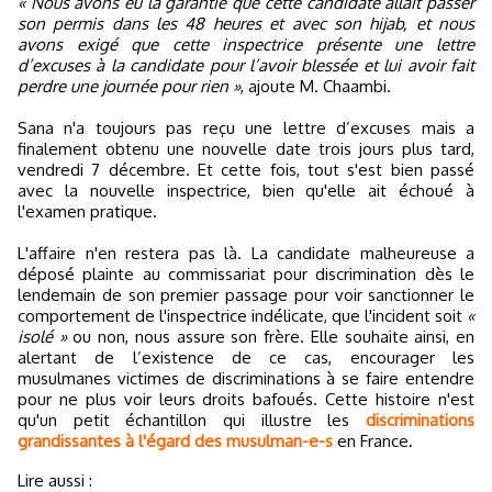
« Nous avons eu la garantie que cette candidate allait passer
son permis dans les 48 heures et avec son hijab, et nous
avons exigé que cette inspectrice présente une lettre
d’excuses à la candidate pour l’avoir blessée et lui avoir fait
perdre une journée pour rien »
, ajoute M. Chaambi.
Sana n'a toujours pas reçu une lettre d’excuses mais a
finalement obtenu une nouvelle date trois jours plus tard,
vendredi 7 décembre. Et cette fois, tout s'est bien passé
avec la nouvelle inspectrice, bien qu'elle ait échoué à
l'examen pratique.
L'affaire n'en restera pas là. La candidate malheureuse a
déposé plainte au commissariat pour discrimination dès le
lendemain de son premier passage pour voir sanctionner le
comportement de l'inspectrice indélicate, que l'incident soit
«
isolé »
ou non, nous assure son frère. Elle souhaite ainsi, en
alertant de l’existence de ce cas, encourager les
musulmanes victimes de discriminations à se faire entendre
pour ne plus voir leurs droits bafoués. Cette histoire n'est
qu'un petit échantillon qui illustre les
discriminations
grandissantes à l'égard des musulman-e-s
en France.
Lire aussi :