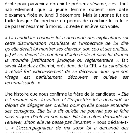
école pour parvenir à obtenir le précieux sésame, c’est tout
naturellement que la jeune femme obtient une date
d’examen, fixée au lundi 3 décembre. Mais la surprise fut de
taille lorsque l’inspectrice du permis de conduire lui refuse
de passer l’examen à moins... qu’elle n’enlève son voile.
« La candidate choquée lui a demandé des explications sur
cette discrimination manifeste et l’inspectrice de lui dire
qu’elle devait lui montrer ses cheveux, son cou et ses oreilles.
(…) Et ce, devant le moniteur d’auto-école et sans lui donner
la moindre justification juridique ou règlementaire »
, fait
savoir Abdelaziz Chambi, président de la CRI.
« La candidate
a refusé fort judicieusement de se découvrir alors que son
visage est parfaitement découvert et qu’elle est
reconnaissable. »
Une histoire que nous confirme le frère de la candidate.
« Elle
est montée dans la voiture et l'inspectrice lui a demandé au
départ de dégager ses oreilles pour qu'elle puisse entendre
ses consignes. Elle lui a dit qu'elle ne pouvait pas le faire
sans risquer d'enlever son voile. Elle lui a alors demandé de
l'enlever, sinon elle ne passe pas l'examen »
, nous déclare-t-
il.
« L'accompagnateur de ma sœur lui a demandé des