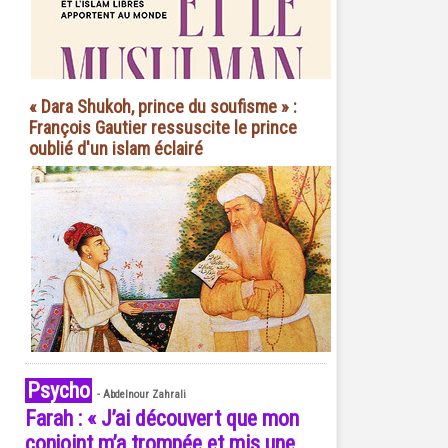
« Dara Shukoh, prince du soufisme » :
François Gautier ressuscite le prince
oublié d'un islam éclairé
Psycho
-
Abdelnour Zahrali
Farah : « J’ai découvert que mon
conjoint m’a trompée et mis une