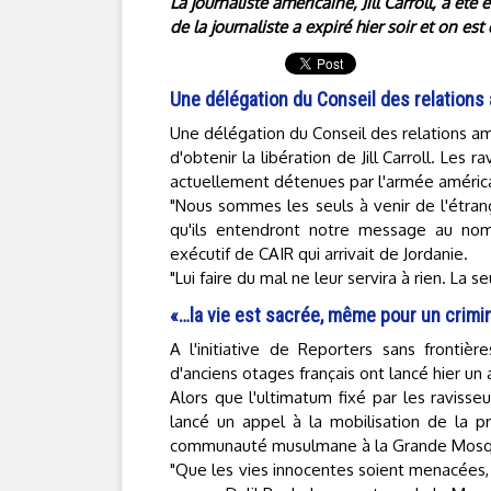
La journaliste américaine, Jill Carroll, a ét
de la journaliste a expiré hier soir et on e
Une délégation du Conseil des relations
Une délégation du Conseil des relations am
d'obtenir la libération de Jill Carroll. Les
actuellement détenues par l'armée américai
"Nous sommes les seuls à venir de l'étrang
qu'ils entendront notre message au nom
exécutif de CAIR qui arrivait de Jordanie.
"Lui faire du mal ne leur servira à rien. La s
«…la vie est sacrée, même pour un crimin
A l'initiative de Reporters sans fronti
d'anciens otages français ont lancé hier un a
Alors que l'ultimatum fixé par les ravisseur
lancé un appel à la mobilisation de la p
communauté musulmane à la Grande Mosqu
"Que les vies innocentes soient menacées, 