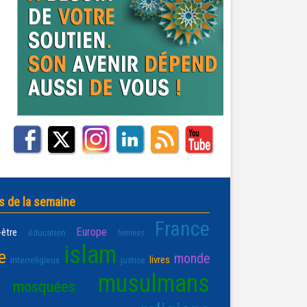
s de la semaine
France
Europe
-être
éducation
femmes
islam
e
monde
livres
interreligieux
justice
musulmans
mosquées