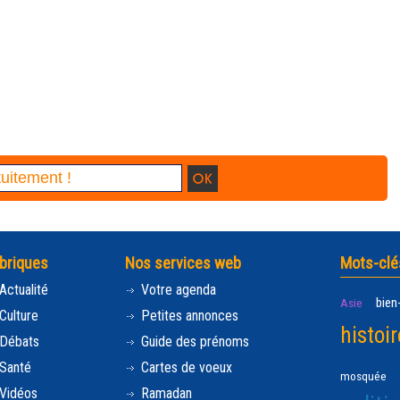
briques
Nos services web
Mots-clé
Actualité
Votre agenda
bien
Asie
Culture
Petites annonces
histoir
Débats
Guide des prénoms
Santé
Cartes de voeux
mosquée
Vidéos
Ramadan