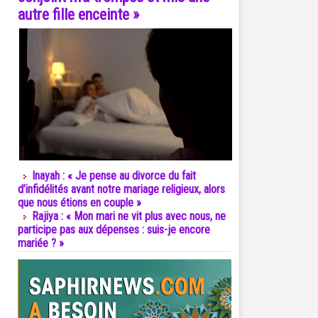
autre fille enceinte »
Inayah : « Je pense au divorce du fait
d’infidélités avant notre mariage religieux, alors
que nous étions en couple »
Rajiya : « Mon mari ne vit plus avec nous, ne
participe pas aux dépenses : suis-je encore
mariée ? »