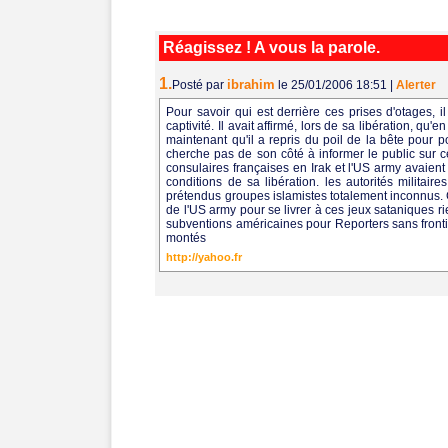
Réagissez ! A vous la parole.
1.
ibrahim
Posté par
le 25/01/2006 18:51
|
Alerter
Pour savoir qui est derrière ces prises d'otages, il
captivité. Il avait affirmé, lors de sa libération, qu'
maintenant qu'il a repris du poil de la bête pour po
cherche pas de son côté à informer le public sur c
consulaires françaises en Irak et l'US army avaient
conditions de sa libération. les autorités milita
prétendus groupes islamistes totalement inconnus. C'
de l'US army pour se livrer à ces jeux sataniques r
subventions américaines pour Reporters sans fronti
montés
http://yahoo.fr