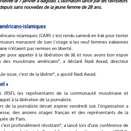
é enlevée le 7 janvier à Bagdad. L'ultimatum lancé par les ravisseurs
st depuis sans nouvelles de la jeune femme de 28 ans.
 américano-islamiques
éricano-islamiques (CAIR) s’est rendu samedi en Irak pour tenter
 ravisseurs menacent de tuer l’otage si les neuf femmes irakiennes
ne n'étaient pas remises en liberté.
er pour appeler à la libération de Jill et nous avons bon espoir
 des musulmans américains", a déclaré Nadi Awad, directeur
eule issue, c'est de la libérer", a ajouté Nadi Awad.
el »
ères (RSF), les représentants de la communauté musulmane et
ppel à la libération de la journaliste.
s de la journaliste devait expirer vendredi soir, l'organisation a
resse, des anciens otages français et des représentants de la
ée de Paris.
c'est profondément révoltant", a lancé lors d'une conférence de