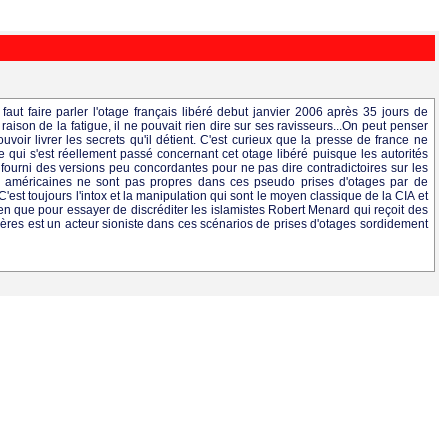
 faut faire parler l'otage français libéré debut janvier 2006 après 35 jours de
en raison de la fatigue, il ne pouvait rien dire sur ses ravisseurs...On peut penser
uvoir livrer les secrets qu'il détient. C'est curieux que la presse de france ne
e qui s'est réellement passé concernant cet otage libéré puisque les autorités
 fourni des versions peu concordantes pour ne pas dire contradictoires sur les
ires américaines ne sont pas propres dans ces pseudo prises d'otages par de
est toujours l'intox et la manipulation qui sont le moyen classique de la CIA et
ien que pour essayer de discréditer les islamistes Robert Menard qui reçoit des
ères est un acteur sioniste dans ces scénarios de prises d'otages sordidement