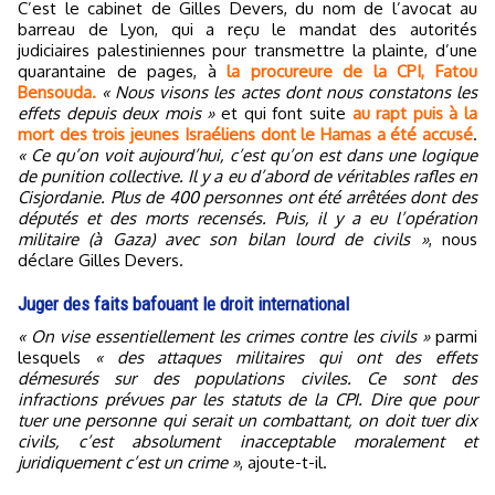
C’est le cabinet de Gilles Devers, du nom de l’avocat au
barreau de Lyon, qui a reçu le mandat des autorités
judiciaires palestiniennes pour transmettre la plainte, d’une
quarantaine de pages, à
la procureure de la CPI, Fatou
Bensouda.
« Nous visons les actes dont nous constatons les
effets depuis deux mois »
et qui font suite
au rapt puis à la
mort des trois jeunes Israéliens dont le Hamas a été accusé
.
« Ce qu’on voit aujourd’hui, c’est qu’on est dans une logique
de punition collective. Il y a eu d’abord de véritables rafles en
Cisjordanie. Plus de 400 personnes ont été arrêtées dont des
députés et des morts recensés. Puis, il y a eu l’opération
militaire (à Gaza) avec son bilan lourd de civils »
, nous
déclare Gilles Devers.
Juger des faits bafouant le droit international
« On vise essentiellement les crimes contre les civils »
parmi
lesquels
« des attaques militaires qui ont des effets
démesurés sur des populations civiles. Ce sont des
infractions prévues par les statuts de la CPI. Dire que pour
tuer une personne qui serait un combattant, on doit tuer dix
civils, c’est absolument inacceptable moralement et
juridiquement c’est un crime »
, ajoute-t-il.