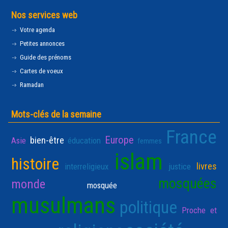
Nos services web
Votre agenda
Petites annonces
Guide des prénoms
Cartes de voeux
Ramadan
Mots-clés de la semaine
France
Europe
bien-être
Asie
éducation
femmes
islam
histoire
livres
interreligieux
justice
mosquées
monde
mosquée
musulmans
politique
Proche et