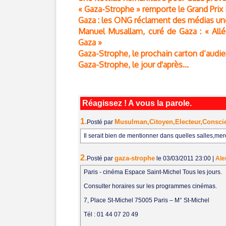
« Gaza-Strophe » remporte le Grand Prix
Gaza : les ONG réclament des médias une 
Manuel Musallam, curé de Gaza : « Allé
Gaza »
Gaza-Strophe, le prochain carton d’audi
Gaza-Strophe, le jour d'après...
Réagissez ! A vous la parole.
1.
Musulman,Citoyen,Electeur,Consci
Posté par
Il serait bien de mentionner dans quelles salles,merc
2.
gaza-strophe
Posté par
le 03/03/2011 23:00
|
Ale
Paris - cinéma Espace Saint-Michel Tous les jours.
Consulter horaires sur les programmes cinémas.
7, Place St-Michel 75005 Paris – M° St-Michel
Tél : 01 44 07 20 49