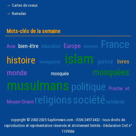
Cartes de voeux
Ramadan
Mots-clés de la semaine
France
Europe
bien-être
Asie
éducation
femmes
islam
histoire
justice
livres
immigration
mosquées
monde
mosquée
musulmans
politique
Proche et
religions
société
Moyen-Orient
solidarité
copyright © 2002-2025 Saphirnews.com - ISSN 2497-3432 - tous droits de
reproduction et représentation réservés et strictement limités - Déclaration Cnil n°
1139566