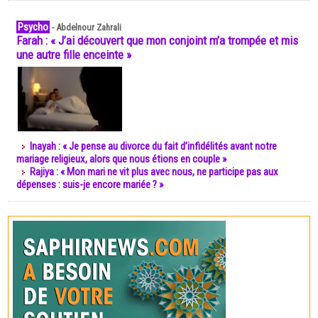
Psycho
-
Abdelnour Zahrali
Farah : « J’ai découvert que mon conjoint m’a trompée et mis
une autre fille enceinte »
Inayah : « Je pense au divorce du fait d’infidélités avant notre
mariage religieux, alors que nous étions en couple »
Rajiya : « Mon mari ne vit plus avec nous, ne participe pas aux
dépenses : suis-je encore mariée ? »