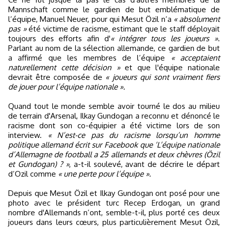
Mannschaft comme le gardien de but emblématique de
l’équipe, Manuel Neuer, pour qui Mesut Özil n’a
« absolument
pas »
été victime de racisme, estimant que le staff déployait
toujours des efforts afin d'
« intégrer tous les joueurs »
.
Parlant au nom de la sélection allemande, ce gardien de but
a affirmé que les membres de l’équipe
« acceptaient
naturellement cette décision »
et que l'équipe nationale
devrait être composée de
« joueurs qui sont vraiment fiers
de jouer pour l’équipe nationale ».
Quand tout le monde semble avoir tourné le dos au milieu
de terrain d'Arsenal, Ilkay Gundogan a reconnu et dénoncé le
racisme dont son co-équipier a été victime lors de son
interview.
« N’est-ce pas du racisme lorsqu’un homme
politique allemand écrit sur Facebook que ‘L’équipe nationale
d’Allemagne de football a 25 allemands et deux chèvres (Özil
et Gundogan) ? »
, a-t-il soulevé, avant de décrire le départ
d’Ozil comme
« une perte pour l’équipe »
.
Depuis que Mesut Özil et Ilkay Gundogan ont posé pour une
photo avec le président turc Recep Erdogan, un grand
nombre d'Allemands n’ont, semble-t-il, plus porté ces deux
joueurs dans leurs cœurs, plus particulièrement Mesut Özil,