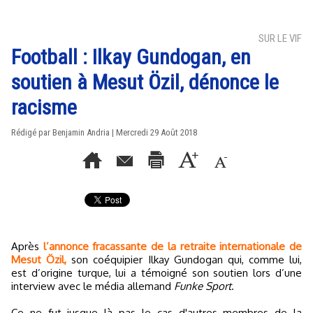
SUR LE VIF
Football : Ilkay Gundogan, en
soutien à Mesut Özil, dénonce le
racisme
Rédigé par Benjamin Andria | Mercredi 29 Août 2018
Après
l’annonce fracassante de la retraite internationale de
Mesut Özil,
son coéquipier Ilkay Gundogan qui, comme lui,
est d’origine turque, lui a témoigné son soutien lors d’une
interview avec le média allemand
Funke Sport
.
Ce ne fut jusque là pas le cas d'autres membres de la