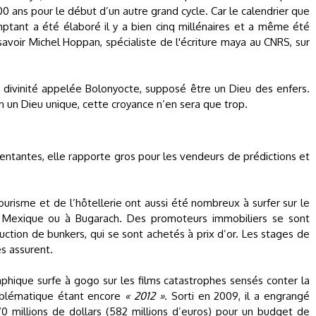
00 ans pour le début d’un autre grand cycle. Car le calendrier que
mptant a été élaboré il y a bien cinq millénaires et a même été
 savoir Michel Hoppan, spécialiste de l'écriture maya au CNRS, sur
ne divinité appelée Bolonyocte, supposé être un Dieu des enfers.
 un Dieu unique, cette croyance n’en sera que trop.
nsentantes, elle rapporte gros pour les vendeurs de prédictions et
ourisme et de l’hôtellerie ont aussi été nombreux à surfer sur le
Mexique ou à Bugarach. Des promoteurs immobiliers se sont
uction de bunkers, qui se sont achetés à prix d’or. Les stages de
es assurent.
phique surfe à gogo sur les films catastrophes sensés conter la
mblématique étant encore
« 2012 »
. Sorti en 2009, il a engrangé
millions de dollars (582 millions d’euros) pour un budget de