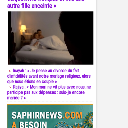
autre fille enceinte »
Inayah : « Je pense au divorce du fait
d’infidélités avant notre mariage religieux, alors
que nous étions en couple »
Rajiya : « Mon mari ne vit plus avec nous, ne
participe pas aux dépenses : suis-je encore
mariée ? »