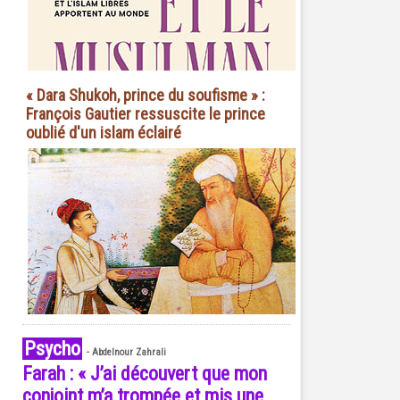
« Dara Shukoh, prince du soufisme » :
François Gautier ressuscite le prince
oublié d'un islam éclairé
Psycho
-
Abdelnour Zahrali
Farah : « J’ai découvert que mon
conjoint m’a trompée et mis une