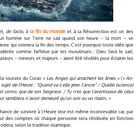
la fin du monde
et,
de facto
, à
et à la Résurrection est un des
ucun homme sur Terre ne sait quand son heure – la mort – se
Heure qui sonnera la fin des temps. C’est pourquoi toute idée que
sidérée comme farfelue par les musulmans : Dieu Seul le sait,
iateurs – mineurs et majeurs – aient été révélés pour éclairer les
e la sourate du Coran
« Les Anges qui arrachent les âmes »
(
« An-
u sujet de l'Heure : “Quand va-t-elle jeter l'ancre” / Quelle (science)
st connu que de ton Seigneur. / Tu n'es que l'avertisseur de celui
l leur semblera n’avoir demeuré qu’un soir ou un matin. »
nce de survivre à l’Heure leur est même inconcevable car, par
 Jour des comptes où chaque personne sera rétribuée en fonction
cidera, selon la tradition islamique.