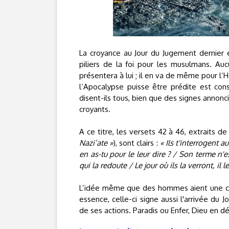
La croyance au Jour du Jugement dernier 
piliers de la foi pour les musulmans. A
présentera à lui ; il en va de même pour l’
l’Apocalypse puisse être prédite est con
disent-ils tous, bien que des signes annonc
croyants.
A ce titre, les versets 42 à 46, extraits d
Nazi’ate »
), sont clairs :
« Ils t'interrogent a
en as-tu pour le leur dire ? / Son terme n'e
qui la redoute / Le jour où ils la verront, i
L’idée même que des hommes aient une cha
essence, celle-ci signe aussi l'arrivée du
de ses actions. Paradis ou Enfer, Dieu en dé