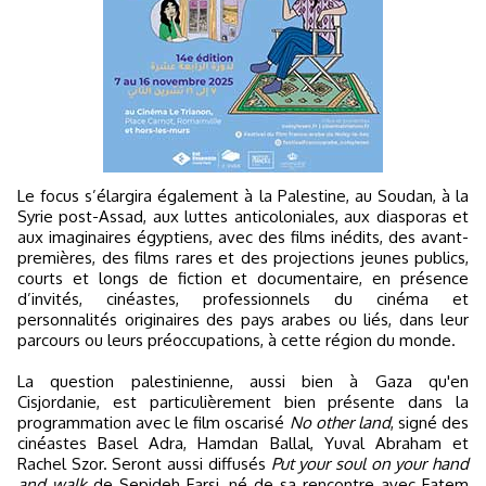
Le focus s’élargira également à la Palestine, au Soudan, à la
Syrie post-Assad, aux luttes anticoloniales, aux diasporas et
aux imaginaires égyptiens, avec des films inédits, des avant-
premières, des films rares et des projections jeunes publics,
courts et longs de fiction et documentaire, en présence
d’invités, cinéastes, professionnels du cinéma et
personnalités originaires des pays arabes ou liés, dans leur
parcours ou leurs préoccupations, à cette région du monde.
La question palestinienne, aussi bien à Gaza qu'en
Cisjordanie, est particulièrement bien présente dans la
programmation avec le film oscarisé
No other land
, signé des
cinéastes Basel Adra, Hamdan Ballal, Yuval Abraham et
Rachel Szor. Seront aussi diffusés
Put your soul on your hand
and walk
de Sepideh Farsi, né de sa rencontre avec Fatem