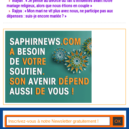
Inayah : « Je pense au divorce du fait d’infidélités avant notre
mariage religieux, alors que nous étions en couple »
Rajiya : « Mon mari ne vit plus avec nous, ne participe pas aux
dépenses : suis-je encore mariée ? »