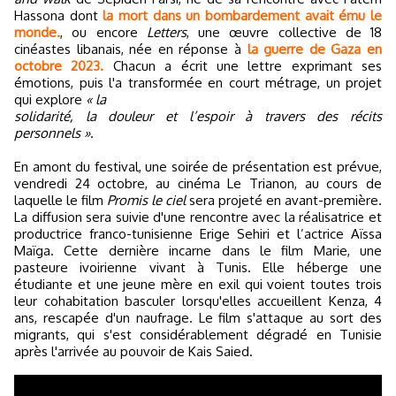
Hassona dont
la mort dans un bombardement avait ému le
monde.
, ou encore
Letters
, une œuvre collective de 18
cinéastes libanais, née en réponse à
la guerre de Gaza en
octobre 2023.
Chacun a écrit une lettre exprimant ses
émotions, puis l'a transformée en court métrage, un projet
qui explore
« la
solidarité, la douleur et l’espoir à travers des récits
personnels »
.
En amont du festival, une soirée de présentation est prévue,
vendredi 24 octobre, au cinéma Le Trianon, au cours de
laquelle le film
Promis le ciel
sera projeté en avant-première.
La diffusion sera suivie d'une rencontre avec la réalisatrice et
productrice franco-tunisienne Erige Sehiri et l’actrice Aïssa
Maïga. Cette dernière incarne dans le film Marie, une
pasteure ivoirienne vivant à Tunis. Elle héberge une
étudiante et une jeune mère en exil qui voient toutes trois
leur cohabitation basculer lorsqu'elles accueillent Kenza, 4
ans, rescapée d'un naufrage. Le film s'attaque au sort des
migrants, qui s'est considérablement dégradé en Tunisie
après l'arrivée au pouvoir de Kais Saied.