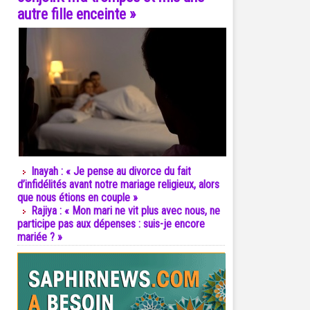
autre fille enceinte »
Inayah : « Je pense au divorce du fait
d’infidélités avant notre mariage religieux, alors
que nous étions en couple »
Rajiya : « Mon mari ne vit plus avec nous, ne
participe pas aux dépenses : suis-je encore
mariée ? »