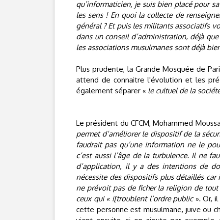
qu’informaticien, je suis bien placé pour sa
les sens ! En quoi la collecte de renseign
général ? Et puis les militants associatifs 
dans un conseil d’administration, déjà que 
les associations musulmanes sont déjà bien
Plus prudente, la Grande Mosquée de Paris
attend de connaitre l'évolution et les pr
également séparer «
le cultuel de la société
Le président du CFCM, Mohammed Moussaoui
permet d’améliorer le dispositif de la sécuri
faudrait pas qu’une information ne le pou
c’est aussi l’âge de la turbulence. Il ne f
d’application, il y a des intentions de 
nécessite des dispositifs plus détaillés car 
ne prévoit pas de ficher la religion de to
ceux qui « i[troublent l’ordre public
». Or, i
cette personne est musulmane, juive ou chr