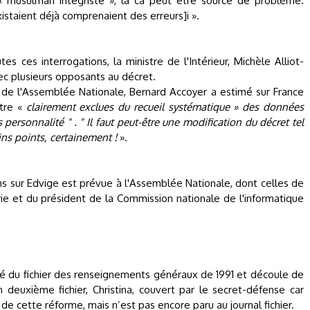
« musulman intégriste », là ca peut être source de problème.
xistaient déjà comprenaient des erreurs]i ».
s ces interrogations, la ministre de l'Intérieur, Michèle Alliot-
ec plusieurs opposants au décret.
 de l'Assemblée Nationale, Bernard Accoyer a estimé sur France
être «
clairement exclues du recueil systématique » des données
s personnalité " . " Il faut peut-être une modification du décret tel
ains points, certainement !
».
ns sur Edvige est prévue à l'Assemblée Nationale, dont celles de
arie et du président de la Commission nationale de l'informatique
nuité du fichier des renseignements généraux de 1991 et découle de
 deuxième fichier, Christina, couvert par le secret-défense car
ti de cette réforme, mais n’est pas encore paru au journal fichier.