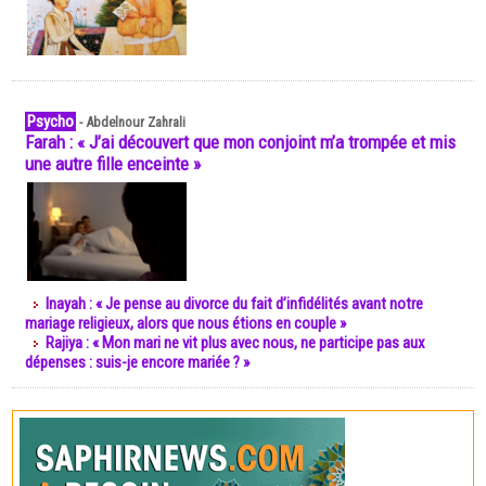
Psycho
-
Abdelnour Zahrali
Farah : « J’ai découvert que mon conjoint m’a trompée et mis
une autre fille enceinte »
Inayah : « Je pense au divorce du fait d’infidélités avant notre
mariage religieux, alors que nous étions en couple »
Rajiya : « Mon mari ne vit plus avec nous, ne participe pas aux
dépenses : suis-je encore mariée ? »