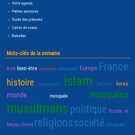
Votre agenda
Petites annonces
Guide des prénoms
Cartes de voeux
Ramadan
Mots-clés de la semaine
France
Europe
bien-être
Asie
éducation
économie
islam
histoire
justice
livres
immigration
mosquées
monde
mosquée
musulmans
politique
Proche et
religions
société
Moyen-Orient
solidarité