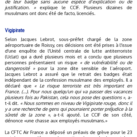
de leur badge sans aucune espèce d’explication ou de
justification. »
explique le CCIF. Plusieurs dizaines de
musulmans ont donc été de facto, licenciés.
Vigipirate
Selon Jacques Lebrot, sous-préfet chargé de la zone
aéroportuaire de Roissy, ces décisions ont été prises à l'issue
d'une enquête de l'Unité centrale de lutte antiterroriste
(Uclat) qui a duré plusieurs mois et a conclu que plusieurs
personnes présentaient un risque
« de vulnérabilité ou de
dangerosité »
pour la zone dite sensible de l’aéroport.
Jacques Lebrot a assuré que le retrait des badges était
indépendant de la confession musulmane des employés. Il a
déclaré que
« Le risque terroriste est très important en
France. (...). Pour nous quelqu'un qui va passer des vacances
plusieurs fois au Pakistan, cela nous pose des questions »,
a-
t-il dit.
« Nous sommes en niveau de Vigipirate rouge, donc il
y a une recherche de gens qui pourraient porter préjudice à la
sûreté de la zone »
, a-t-il ajouté. Le CCIF de son côté,
dénonce «une chasse aux employés musulmans.»
La CFTC Air France a déposé un préavis de grève pour le 23