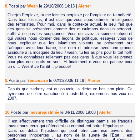
8.
Posté par
Wesh
le 29/10/2006 14:13
|
Alerter
Cher(e) Perplexe, tu me laisses perplexe par l'ampleur de ta naïveté.
Dans tous les cas, il est clair que vous sous-estimez l'intelligence
des terroristes. Pour moi, dans le contexte actuel, le seul fait que
ces gens se présentent comme des musulmans dans un aéroport,
suffit à ne pas les soupçonner. Vous qui avez la science infuse et
qui voulez nous donner des leçons de politique, essayez vous de
nous expliquer que les islamistes violents se présentent sur
l'aéroport avec leur barbe, leur nom et adresse avec une grande
assiduité à la mosquée du lieu ? wesh, tu les as pris pour ki toi! ho!!!
Vous ne connaissez tellement pas ces gens là que vous les prenez
pour plus cons qu'ils ne sont. Et finalement c vous qui passez pour
un c.... Wesh! Je l'ai dit... presque!
9.
Posté par
Yenamarre
le 02/11/2006 11:18
|
Alerter
Depuis que sarkozy est au pouvoir, la dictature bas son plein. Ce
pyromane doit être sanctionné à juste titre, exprimons nos voix en
2007.
10.
Posté par
mesurejustifiée
le 04/11/2006 19:03
|
Alerter
Il est effectivement tres difficile de distinguer parmis les français
musulmans ceux qui défendent ou combattent notre République.
Dans ce débat l'injustice qui peut être commise envers des
personnes innocentes , au nom de la sureté de l'Etat , est
malheureusement légitimée par la gravité des enjeux : il s'agit ici