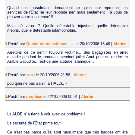
Quand ces musulmans demandent ce qu'on leur reproche, les
services de l'Etat ne leur réponde rien mais seulement : 'à vous de
prouver votre innocence' !!
Mais où vit-on ? Quelle détestable injustice, quelle détestable
mépris, quelle detestable islamophobie..
3.
Posté par
Quand on ne sait pas.......
le 20/10/2006 15:46
|
Alerter
Arretons de ce sentir toujours victime.....des bagagistes en arret
maladie pendant le ramadan, pendant juillet Aout pour se rendre en
Arabie Saoudite....est-ce une attitude Islamique...
4.
Posté par
sasa
le 20/10/2006 21:58
|
Alerter
pourqoui ne pas saisir la HALDE ?
5.
Posté par
perplexe
le 22/10/2006 00:01
|
Alerter
La ALDE n' a rienb à voir avec ce problème !
La sécurité de l'État prime tout.
Ce n'est pas parce qu'ils sont musulmans que ces badges ont été