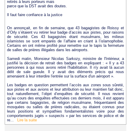
retirés à leurs porteurs mais
parce que la DST avait des doutes.
Il faut faire confiance à la justice
On annonçait, en fin de semaine, que 43 bagagistes de Roissy et
d’Orly s’étaient vu retirer leur badge d’accès aux pistes, pour raisons
de sécurité. Ces 43 bagagistes étant musulmans, les milieux
islamistes se sont emparés de l’affaire en criant à l’islamophobie.
Certains en ont même profité pour remettre sur le tapis la fermeture
de salles de prières illégales dans les aéroports.
Samedi matin, Monsieur Nicolas Sarkozy, ministre de l'Intérieur, a
justifié la décision de retrait des badges en expliquant : « Il y a 43
personnes à qui nous avons retiré l'habilitation. Il n'y avait là aucun
délit de sale gueule. Il y avait des éléments précis qui nous
amenaient à leur interdire l'entrée sur la surface d'un aéroport ».
Les badges en question permettent l’accès aux zones sous sûreté,
aux pistes et aux avions et leur attribution ou leur maintien fait donc,
tout naturellement, l’objet d’enquêtes de sécurité. Il nous revient
qu’au cours des enquêtes effectuées ces derniers mois, il est apparu
que certains bagagistes, de religion musulmane, fréquentaient des
mosquées ou salles de prières radicales, ou étaient connus pour
leurs positions et sympathies fondamentalistes voire pour des
comportements jugés « suspects » par les services de police et de
re...
Lire la suite