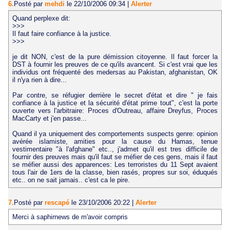
6.
Posté par
mehdi
le 22/10/2006 09:34
|
Alerter
Quand perplexe dit:
>>>
Il faut faire confiance à la justice.
>>>
je dit NON, c'est de la pure démission citoyenne. Il faut forcer la
DST à fournir les preuves de ce qu'ils avancent. Si c'est vrai que les
individus ont fréquenté des medersas au Pakistan, afghanistan, OK
il n'ya rien à dire...
Par contre, se réfugier derrière le secret d'état et dire " je fais
confiance à la justice et la sécurité d'état prime tout", c'est la porte
ouverte vers l'arbitraire: Proces d'Outreau, affaire Dreyfus, Proces
MacCarty et j'en passe...
Quand il ya uniquement des comportements suspects genre: opinion
avérée islamiste, amities pour la cause du Hamas, tenue
vestimentaire "à l'afghane" etc.., j'admet qu'il est tres difficile de
fournir des preuves mais qu'il faut se méfier de ces gens, mais il faut
se méfier aussi des apparences: Les terroristes du 11 Sept avaient
tous l'air de 1ers de la classe, bien rasés, propres sur soi, éduqués
etc.. on ne sait jamais.. c'est ca le pire.
7.
Posté par
rescapé
le 23/10/2006 20:22
|
Alerter
Merci à saphirnews de m'avoir compris