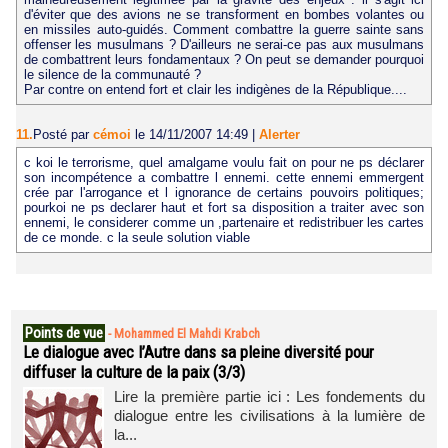
d'éviter que des avions ne se transforment en bombes volantes ou
en missiles auto-guidés. Comment combattre la guerre sainte sans
offenser les musulmans ? D'ailleurs ne serai-ce pas aux musulmans
de combattrent leurs fondamentaux ? On peut se demander pourquoi
le silence de la communauté ?
Par contre on entend fort et clair les indigènes de la République....
11.
Posté par
cémoi
le 14/11/2007 14:49
|
Alerter
c koi le terrorisme, quel amalgame voulu fait on pour ne ps déclarer
son incompétence a combattre l ennemi. cette ennemi emmergent
crée par l'arrogance et l ignorance de certains pouvoirs politiques;
pourkoi ne ps declarer haut et fort sa disposition a traiter avec son
ennemi, le considerer comme un ,partenaire et redistribuer les cartes
de ce monde. c la seule solution viable
Points de vue
-
Mohammed El Mahdi Krabch
Le dialogue avec l’Autre dans sa pleine diversité pour
diffuser la culture de la paix (3/3)
Lire la première partie ici : Les fondements du
dialogue entre les civilisations à la lumière de
la...