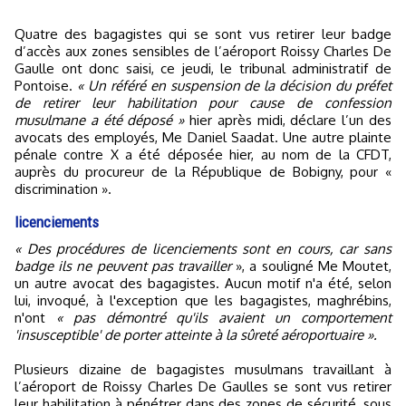
Quatre des bagagistes qui se sont vus retirer leur badge
d’accès aux zones sensibles de l’aéroport Roissy Charles De
Gaulle ont donc saisi, ce jeudi, le tribunal administratif de
Pontoise.
« Un référé en suspension de la décision du préfet
de retirer leur habilitation pour cause de confession
musulmane a été déposé »
hier après midi, déclare l’un des
avocats des employés, Me Daniel Saadat. Une autre plainte
pénale contre X a été déposée hier, au nom de la CFDT,
auprès du procureur de la République de Bobigny, pour «
discrimination ».
licenciements
« Des procédures de licenciements sont en cours, car sans
badge ils ne peuvent pas travailler
», a souligné Me Moutet,
un autre avocat des bagagistes. Aucun motif n'a été, selon
lui, invoqué, à l'exception que les bagagistes, maghrébins,
n'ont
« pas démontré qu'ils avaient un comportement
'insusceptible' de porter atteinte à la sûreté aéroportuaire ».
Plusieurs dizaine de bagagistes musulmans travaillant à
l’aéroport de Roissy Charles De Gaulles se sont vus retirer
leur habilitation à pénétrer dans des zones de sécurité, sous