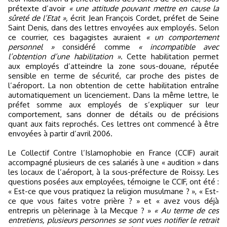
prétexte d’avoir
« une attitude pouvant mettre en cause la
sûreté de l’Etat »,
écrit Jean François Cordet, préfet de Seine
Saint Denis, dans des lettres envoyées aux employés. Selon
ce courrier, ces bagagistes auraient
« un comportement
personnel »
considéré comme
« incompatible avec
l’obtention d’une habilitation »
. Cette habilitation permet
aux employés d’atteindre la zone sous-douane, réputée
sensible en terme de sécurité, car proche des pistes de
l’aéroport. La non obtention de cette habilitation entraîne
automatiquement un licenciement. Dans la même lettre, le
préfet somme aux employés de s’expliquer sur leur
comportement, sans donner de détails ou de précisions
quant aux faits reprochés. Ces lettres ont commencé à être
envoyées à partir d’avril 2006.
Le Collectif Contre l’Islamophobie en France (CCIF) aurait
accompagné plusieurs de ces salariés à une « audition » dans
les locaux de l’aéroport, à la sous-préfecture de Roissy. Les
questions posées aux employées, témoigne le CCIF, ont été :
« Est-ce que vous pratiquez la religion musulmane ? », « Est-
ce que vous faites votre prière ? » et « avez vous déjà
entrepris un pèlerinage à la Mecque ? »
« Au terme de ces
entretiens, plusieurs personnes se sont vues notifier le retrait