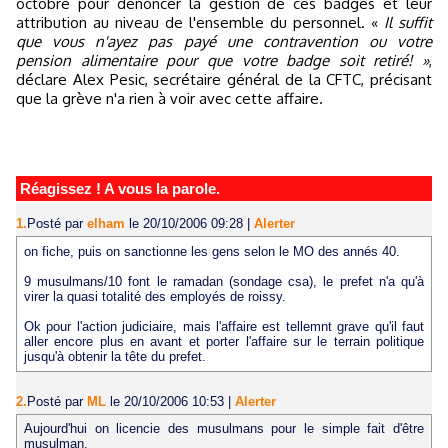
octobre pour dénoncer la gestion de ces badges et leur
attribution au niveau de l'ensemble du personnel. «
Il suffit
que vous n'ayez pas payé une contravention ou votre
pension alimentaire pour que votre badge soit retiré! »
,
déclare Alex Pesic, secrétaire général de la CFTC, précisant
que la grève n'a rien à voir avec cette affaire.
Réagissez ! A vous la parole.
1.
Posté par
elham
le 20/10/2006 09:28
|
Alerter
on fiche, puis on sanctionne les gens selon le MO des annés 40.
9 musulmans/10 font le ramadan (sondage csa), le prefet n'a qu'à
virer la quasi totalité des employés de roissy.
Ok pour l'action judiciaire, mais l'affaire est tellemnt grave qu'il faut
aller encore plus en avant et porter l'affaire sur le terrain politique
jusqu'à obtenir la tête du prefet.
2.
Posté par
ML
le 20/10/2006 10:53
|
Alerter
Aujourd'hui on licencie des musulmans pour le simple fait d'être
musulman.