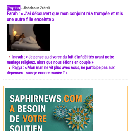
Psycho
-
Abdelnour Zahrali
Farah : « J’ai découvert que mon conjoint m’a trompée et mis
une autre fille enceinte »
Inayah : « Je pense au divorce du fait d’infidélités avant notre
mariage religieux, alors que nous étions en couple »
Rajiya : « Mon mari ne vit plus avec nous, ne participe pas aux
dépenses : suis-je encore mariée ? »