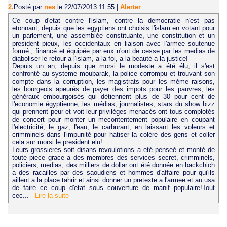
2.
Posté par
nes
le 22/07/2013 11:55
|
Alerter
Ce coup d'etat contre l'islam, contre la democratie n'est pas
etonnant, depuis que les egyptiens ont choisis l'islam en votant pour
un parlement, une assemblée constituante, une constitution et un
president pieux, les occidentaux en liaison avec l'armee soutenue
formé , financé et équipée par eux n'ont de cesse par les medias de
diaboliser le retour a l'islam, a la foi, a la beauté a la justice!
Depuis un an, depuis que morsi le modeste a été élu, il s'est
confronté au systeme moubarak, la police corrompu et trouvant son
compte dans la corruption, les magistrats pour les méme raisons,
les bourgeois apeurés de payer des impots pour les pauvres, les
généraux embourgoisés qui détiennent plus de 30 pour cent de
l'economie égyptienne, les médias, journalistes, stars du show bizz
qui prennent peur et voit leur priviléges menacés ont tous complotés
de concert pour monter un mecontentement populaire en coupant
l'electricité, le gaz, l'eau, le carburant, en laissant les voleurs et
crimminels dans l'impunité pour hatiser la colére des gens et coller
cela sur morsi le president elu!
Leurs grossieres soit disans revoulotions a eté penseé et monté de
toute piece grace a des membres des services secret, crimminels,
policiers, medias, des milliers de dollar ont été donnée en backchich
a des racailles par des saoudiens et hommes d'affaire pour qui'ils
aillent a la place tahrir et ainsi donner un pretexte a l'armee et au usa
de faire ce coup d'etat sous couverture de manif populaire!Tout
cec...
Lire la suite