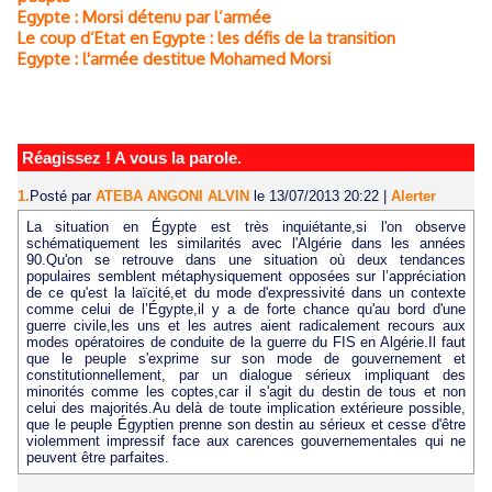
Egypte : Morsi détenu par l’armée
Le coup d’Etat en Egypte : les défis de la transition
Egypte : l'armée destitue Mohamed Morsi
Réagissez ! A vous la parole.
1.
Posté par
ATEBA ANGONI ALVIN
le 13/07/2013 20:22
|
Alerter
La situation en Égypte est très inquiétante,si l'on observe
schématiquement les similarités avec l'Algérie dans les années
90.Qu'on se retrouve dans une situation où deux tendances
populaires semblent métaphysiquement opposées sur l’appréciation
de ce qu'est la laïcité,et du mode d'expressivité dans un contexte
comme celui de l’Égypte,il y a de forte chance qu'au bord d'une
guerre civile,les uns et les autres aient radicalement recours aux
modes opératoires de conduite de la guerre du FIS en Algérie.Il faut
que le peuple s'exprime sur son mode de gouvernement et
constitutionnellement, par un dialogue sérieux impliquant des
minorités comme les coptes,car il s'agit du destin de tous et non
celui des majorités.Au delà de toute implication extérieure possible,
que le peuple Égyptien prenne son destin au sérieux et cesse d'être
violemment impressif face aux carences gouvernementales qui ne
peuvent être parfaites.