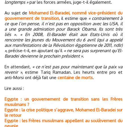
longtemps »
par les forces armées, juge-t-il également.
Au sujet de
Mohamed El-Baradei, nommé vice-président du
gouvernement de transition
, il estime que
« contrairement à
ce que l’on pense, il n’est pas en opposition avec les USA, il
a une grande admiration pour Barack Obama. Ils sont très
liés »
.
« En 2008, El-Baradei était aux Etats-Unis où il
rencontre les jeunes du Mouvement du 6 avril (qui a appelé
aux manifestations de la Révolution égyptienne de 2011, ndlr)
»
, précise-t-il, en ajoutant qu’il
« ne sera pas surprenant qu’El-
Baradei devienne le prochain président »
.
En attendant,
« ce n’est pas pour maintenant que la paix va
revenir »
, estime Tariq Ramadan. Les heurts entre pro et
anti-Morsi ont déjà fait une
centaine de morts
.
Lire aussi :
Egypte : un gouvernement de transition sans les Frères
musulmans ?
Egypte : la crise politique s’aggrave, Mohamed El-Baradei sur
le retour
Egypte : les Frères musulmans appellent au soulèvement du
peuple