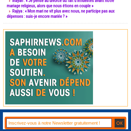
Inayah : « Je pense au divorce du fait d’infidélités avant notre
mariage religieux, alors que nous étions en couple »
Rajiya : « Mon mari ne vit plus avec nous, ne participe pas aux
dépenses : suis-je encore mariée ? »