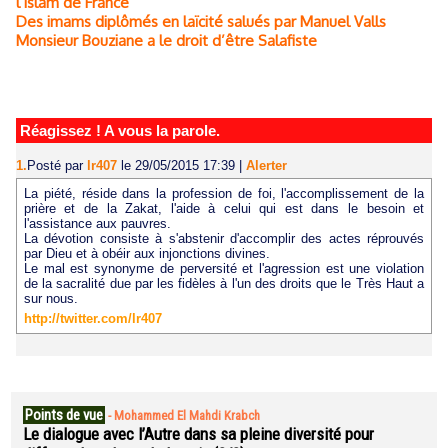
l’islam de France
Des imams diplômés en laïcité salués par Manuel Valls
Monsieur Bouziane a le droit d’être Salafiste
Réagissez ! A vous la parole.
1.
Posté par
lr407
le 29/05/2015 17:39
|
Alerter
La piété, réside dans la profession de foi, l'accomplissement de la
prière et de la Zakat, l'aide à celui qui est dans le besoin et
l'assistance aux pauvres.
La dévotion consiste à s'abstenir d'accomplir des actes réprouvés
par Dieu et à obéir aux injonctions divines.
Le mal est synonyme de perversité et l'agression est une violation
de la sacralité due par les fidèles à l'un des droits que le Très Haut a
sur nous.
http://twitter.com/lr407
Points de vue
-
Mohammed El Mahdi Krabch
Le dialogue avec l’Autre dans sa pleine diversité pour