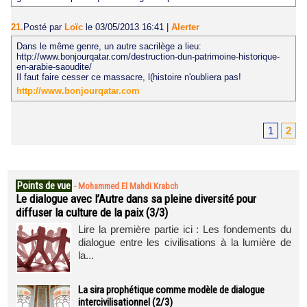
21.
Posté par
Loïc
le 03/05/2013 16:41
|
Alerter
Dans le même genre, un autre sacrilège a lieu:
http://www.bonjourqatar.com/destruction-dun-patrimoine-historique-
en-arabie-saoudite/
Il faut faire cesser ce massacre, l(histoire n'oubliera pas!
http://www.bonjourqatar.com
1
2
Points de vue
-
Mohammed El Mahdi Krabch
Le dialogue avec l’Autre dans sa pleine diversité pour
diffuser la culture de la paix (3/3)
Lire la première partie ici : Les fondements du
dialogue entre les civilisations à la lumière de
la...
La sira prophétique comme modèle de dialogue
intercivilisationnel (2/3)