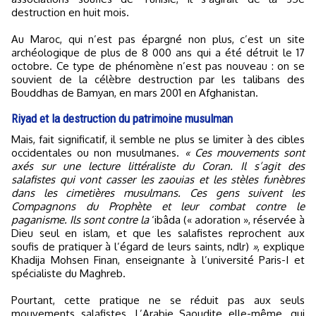
destruction en huit mois.
Au Maroc, qui n’est pas épargné non plus, c’est un site
archéologique de plus de 8 000 ans qui a été détruit le 17
octobre. Ce type de phénomène n’est pas nouveau : on se
souvient de la célèbre destruction par les talibans des
Bouddhas de Bamyan, en mars 2001 en Afghanistan.
Riyad et la destruction du patrimoine musulman
Mais, fait significatif, il semble ne plus se limiter à des cibles
occidentales ou non musulmanes.
« Ces mouvements sont
axés sur une lecture littéraliste du Coran. Il s’agit des
salafistes qui vont casser les zaouias et les stèles funèbres
dans les cimetières musulmans. Ces gens suivent les
Compagnons du Prophète et leur combat contre le
paganisme. Ils sont contre la
‘ibâda (« adoration », réservée à
Dieu seul en islam, et que les salafistes reprochent aux
soufis de pratiquer à l’égard de leurs saints, ndlr)
»
, explique
Khadija Mohsen Finan, enseignante à l’université Paris-I et
spécialiste du Maghreb.
Pourtant, cette pratique ne se réduit pas aux seuls
mouvements salafistes. L’Arabie Saoudite elle-même, qui