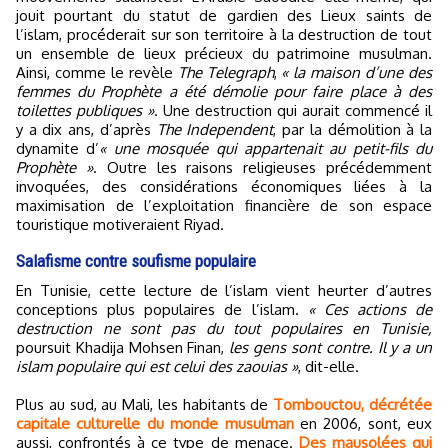
jouit pourtant du statut de gardien des Lieux saints de
l’islam, procéderait sur son territoire à la destruction de tout
un ensemble de lieux précieux du patrimoine musulman.
Ainsi, comme le revèle
The Telegraph
,
« la maison d’une des
femmes du Prophète a été démolie pour faire place à des
toilettes publiques »
. Une destruction qui aurait commencé il
y a dix ans, d’après
The Independent
, par la démolition à la
dynamite d’
« une mosquée qui appartenait au petit-fils du
Prophète »
. Outre les raisons religieuses précédemment
invoquées, des considérations économiques liées à la
maximisation de l’exploitation financière de son espace
touristique motiveraient Riyad.
Salafisme contre soufisme populaire
En Tunisie, cette lecture de l’islam vient heurter d’autres
conceptions plus populaires de l’islam.
« Ces actions de
destruction ne sont pas du tout populaires en Tunisie,
poursuit Khadija Mohsen Finan,
les gens sont contre. Il y a un
islam populaire qui est celui des zaouias »
, dit-elle.
Plus au sud, au Mali, les habitants de
Tombouctou, décrétée
capitale culturelle du monde musulman
en 2006, sont, eux
aussi, confrontés à ce type de menace.
Des mausolées qui