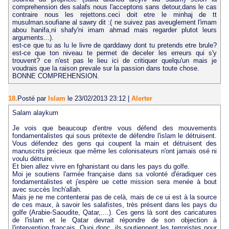
comprehension des salafs nous l'acceptons sans detour,dans le cas
contraire nous les rejettons.ceci doit etre le minhaj de tt
musulman.soufiane al sawry dit :( ne suivez pas aveuglement l'imam
abou hanifa,ni shafy'ni imam ahmad mais regarder plutot leurs
arguments...).
est-ce que tu as lu le livre de qarddawy dont tu pretends etre brule?
est-ce que ton niveau te permet de deceler les erreurs qui s'y
trouvent? ce n'est pas le lieu ici de critiquer quelqu'un mais je
voudrais que la raison prevale sur la passion dans toute chose.
BONNE COMPREHENSION.
18.
Posté par
Islam
le 23/02/2013 23:12
|
Alerter
Salam alaykum
Je vois que beaucoup d'entre vous défend des mouvements
fondamentalistes qui sous prétexte de défendre l'islam le détruisent.
Vous défendez des gens qui coupent la main et détruisent des
manuscrits précieux que même les colonisateurs n'ont jamais osé ni
voulu détruire.
Et bien allez vivre en fghanistant ou dans les pays du golfe.
Moi je soutiens l'armée française dans sa volonté d'éradiquer ces
fondamentalistes et j'espère ue cette mission sera menée à bout
avec succès Inch'allah.
Mais je ne me contenterai pas de celà, mais de ce ui est à la source
de ces maux, à savoir les salafistes, très présent dans les pays du
golfe (Arabie-Saoudite, Qatar,....). Ces gens là sont des caricatures
de l'islam et le Qatar devrait répondre de son objection à
l'intervention francais. Quoi donc, ils soutiennent les terroristes pour