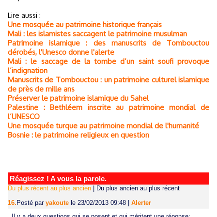
Lire aussi :
Une mosquée au patrimoine historique français
Mali : les islamistes saccagent le patrimoine musulman
Patrimoine islamique : des manuscrits de Tombouctou
dérobés, l'Unesco donne l'alerte
Mali : le saccage de la tombe d’un saint soufi provoque
l’indignation
Manuscrits de Tombouctou : un patrimoine culturel islamique
de près de mille ans
Préserver le patrimoine islamique du Sahel
Palestine : Bethléem inscrite au patrimoine mondial de
l’UNESCO
Une mosquée turque au patrimoine mondial de l'humanité
Bosnie : le patrimoine religieux en question
Réagissez ! A vous la parole.
Du plus récent au plus ancien
|
Du plus ancien au plus récent
16.
Posté par
yakoute
le 23/02/2013 09:48
|
Alerter
Il y a deux questions qui se posent et qui méritent une réponse: