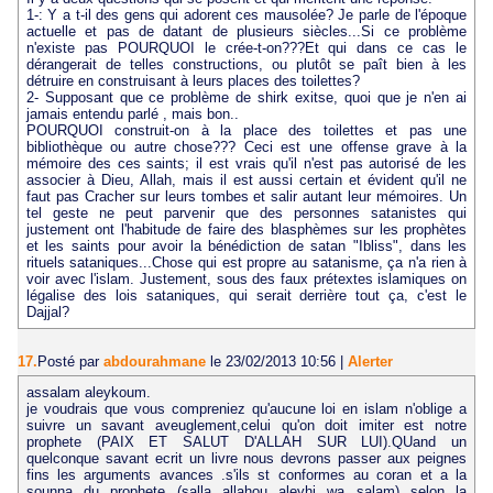
1-: Y a t-il des gens qui adorent ces mausolée? Je parle de l'époque
actuelle et pas de datant de plusieurs siècles...Si ce problème
n'existe pas POURQUOI le crée-t-on???Et qui dans ce cas le
dérangerait de telles constructions, ou plutôt se paît bien à les
détruire en construisant à leurs places des toilettes?
2- Supposant que ce problème de shirk exitse, quoi que je n'en ai
jamais entendu parlé , mais bon..
POURQUOI construit-on à la place des toilettes et pas une
bibliothèque ou autre chose??? Ceci est une offense grave à la
mémoire des ces saints; il est vrais qu'il n'est pas autorisé de les
associer à Dieu, Allah, mais il est aussi certain et évident qu'il ne
faut pas Cracher sur leurs tombes et salir autant leur mémoires. Un
tel geste ne peut parvenir que des personnes satanistes qui
justement ont l'habitude de faire des blasphèmes sur les prophètes
et les saints pour avoir la bénédiction de satan "Ibliss", dans les
rituels sataniques...Chose qui est propre au satanisme, ça n'a rien à
voir avec l'islam. Justement, sous des faux prétextes islamiques on
légalise des lois sataniques, qui serait derrière tout ça, c'est le
Dajjal?
17.
Posté par
abdourahmane
le 23/02/2013 10:56
|
Alerter
assalam aleykoum.
je voudrais que vous compreniez qu'aucune loi en islam n'oblige a
suivre un savant aveuglement,celui qu'on doit imiter est notre
prophete (PAIX ET SALUT D'ALLAH SUR LUI).QUand un
quelconque savant ecrit un livre nous devrons passer aux peignes
fins les arguments avances .s'ils st conformes au coran et a la
sounna du prophete (salla allahou aleyhi wa salam) selon la