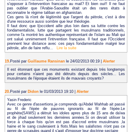
s'opposer à l'intervention francaise au mail? Et bien oui!! Il ne faut
pas oublier que l'Arabie-Saoudite était un des rares états à
reconnaitre le régime taliban en afghanistan.
Ces gens là n'ont de légitimité que l'argent du pétrole, c'est à dire
d'une ressource aussi sombre que leur théologie.
Il faut donc que l(occident aille plus loin dans sa luttte contre les
fondamentaliste, lutte que partagent les musulmans traditionnels,
comme l'a montré les authentique représentant de l'islam au Mali qui
ont salué unnimement l'intrvention française. Il faut que l'Occident
prennent leur distance avec ces pays fondamentaliste malgré leur
pétrole, afin de faire reflu...
Lire la suite
19.
Posté par
Guillaume Ransinan
le 24/02/2013 00:19
|
Alerter
Il est étonnant que ces monuments existant depuis très longtemps
pour certains n'aient pas été détruits depuis des siècles... Les
musulmans de l'époque étaient ils de mauvais croyants?
20.
Posté par
Didon
le 01/03/2013 19:10
|
Alerter
Yasin Frederic
Avec ce genre d'assertions,je comprends qu'Abdel Wahhab ait passé
au fil de l'épée de pauvres ignorants au fil de l'épée.Le
prophète(SAWS) a détruit les idoles apres plus de 15 ans de da'wa
et de jihad seulement les dernières années.Si on devait utiliser la
force à chaque fois qu'on est pas d'accrod entre musulmans ,la
haine et le sang couleraient à flots.Mais les salafistes n'ont pas ce
genre de scrupules quand il s'agit d'imposer leur doctrine sectaire