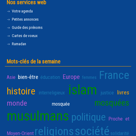
Nos services web
Votre agenda
Petites annonces
Guide des prénoms
Cartes de voeux
Ramadan
Mots-clés de la semaine
France
Europe
bien-être
Asie
éducation
femmes
islam
histoire
livres
interreligieux
justice
mosquées
monde
mosquée
musulmans
politique
Proche et
société
religions
Moyen-Orient
solidarité