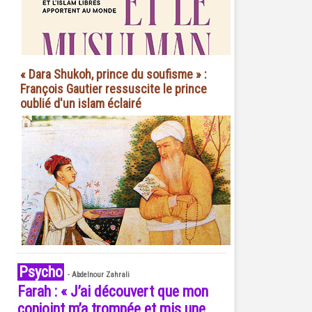
« Dara Shukoh, prince du soufisme » :
François Gautier ressuscite le prince
oublié d'un islam éclairé
Psycho
-
Abdelnour Zahrali
Farah : « J’ai découvert que mon
conjoint m’a trompée et mis une