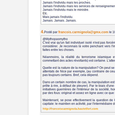
Jamais l'individu mais les proches.
Jamais l'individu mais les services de renseignemen
Jamais l'individu mais le ministre.
Etc.
Mais jamais l'individu.
Jamais. Jamais. Jamais.
4.
francois.carmignola@gmx.com
Posté par
le 
@Mythopasmytho
C'est vrai qu'un fait individuel isolé n'est pas for
considérer. Je reconnais là votre penchant vers l'
faites entre les choses.
Néanmoins, la réalité du terrorisme islamique e
commettant des actes révoltants) est certaine. L'attent
Quelle est la nature de la manipulation? On peut se 
attentats de Nice par exemple, (au contraire de ceux
pas toujours certains. Bref, cela dépend.
Dans un certain nombre de cas, la manipulation est 
prête à rire, à défaut de pleurer). Par le biais d'u
initiatives guerrières de l'intérieur de la société, 
par des fous: original et assez en ligne avec ce que 
Maintenant, se pose effectivement la question de la 
capitale: le maintien en activité, par l'intermédiaire
http://francoiscarmignola.hautetfort.com