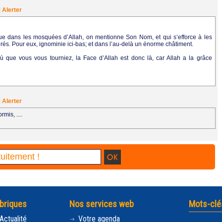
|
Alerter
que dans les mosquées d’Allah, on mentionne Son Nom, et qui s’efforce à les
urés. Pour eux, ignominie ici-bas; et dans l’au-delà un énorme châtiment.
Où que vous vous tourniez, la Face d’Allah est donc là, car Allah a la grâce
|
Alerter
mis, ....
briques
Nos services web
Mots-clé
Actualité
Votre agenda