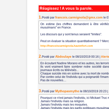
Réagissez ! A vous la parole.
1.
francois.carmignola@gmx.com
Posté par
le 
On estime (les chiffres demandent à être vérifié
musulmans" en France.
Les discours qui y sont tenus seraient "limites".
Peut on évaluer la situation quantitativement ? Merc
http://francoiscarmignola.hautetfort.com
2.
Abdoulaye
Posté par
le 08/10/2019 00:16
|
Alert
En écoutant Nadine Morano et les autres, les terrorist
Ils vont vraiment faire sombrer notre société da
journaux écrits ou télévisés...
Chaque suicide mis en scène avec la mort de nomb
Par contre celui de l'individu qui a poignardé l'imam 
Pas de nouvelles....
3.
Mythopasmytho
Posté par
le 08/10/2019 20:23
|
Pourquoi ce n'est jamais l'individu, ici Mickael Truc
Jamais l'individu mais sa religion.
Jamais l'individu mais les moquées.
Jamais l'individu mais les partis politiques musulma