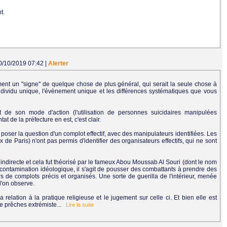
t.
10/10/2019 07:42
|
Alerter
cément un "signe" de quelque chose de plus général, qui serait la seule chose à
individu unique, l'évènement unique et les différences systématiques que vous
t de son mode d'action (l'utilisation de personnes suicidaires manipulées
at de la préfecture en est, c'est clair.
poser la question d'un complot effectif, avec des manipulateurs identifiées. Les
 de Paris) n'ont pas permis d'identifier des organisateurs effectifs, qui ne sont
indirecte et cela fut théorisé par le fameux Abou Moussab Al Souri (dont le nom
ne contamination idéologique, il s'agit de pousser des combattants à prendre des
hors de complots précis et organisés. Une sorte de guerilla de l'intérieur, menée
l'on observe.
relation à la pratique religieuse et le jugement sur celle ci. Et bien elle est
 de prêches extrémiste...
Lire la suite