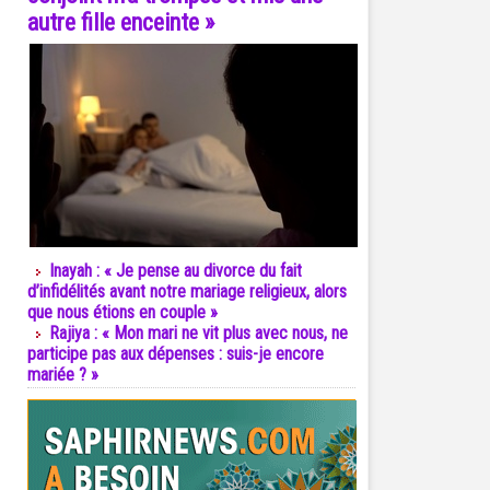
autre fille enceinte »
Inayah : « Je pense au divorce du fait
d’infidélités avant notre mariage religieux, alors
que nous étions en couple »
Rajiya : « Mon mari ne vit plus avec nous, ne
participe pas aux dépenses : suis-je encore
mariée ? »