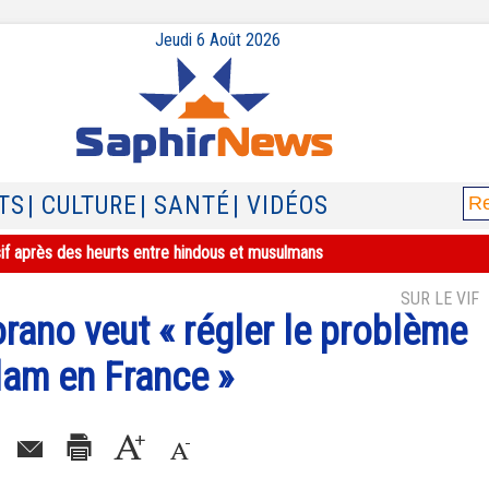
Jeudi 6 Août 2026
TS
| CULTURE
| SANTÉ
| VIDÉOS
sif après des heurts entre hindous et musulmans
SUR LE VIF
no veut « régler le problème
slam en France »