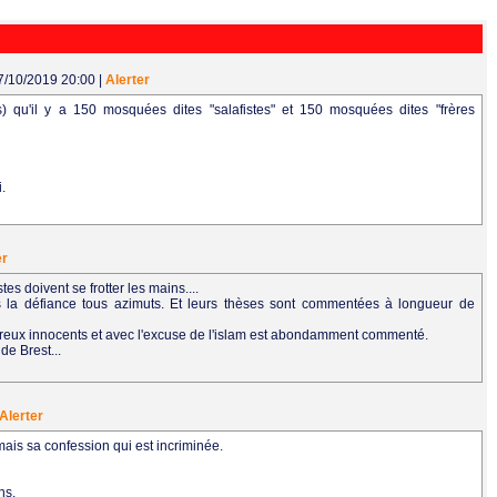
07/10/2019 20:00
|
Alerter
s) qu'il y a 150 mosquées dites "salafistes" et 150 mosquées dites "frères
i.
er
es doivent se frotter les mains....
ns la défiance tous azimuts. Et leurs thèses sont commentées à longueur de
reux innocents et avec l'excuse de l'islam est abondamment commenté.
de Brest...
Alerter
 mais sa confession qui est incriminée.
ns.