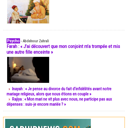
Psycho
-
Abdelnour Zahrali
Farah : « J’ai découvert que mon conjoint m’a trompée et mis
une autre fille enceinte »
Inayah : « Je pense au divorce du fait d’infidélités avant notre
mariage religieux, alors que nous étions en couple »
Rajiya : « Mon mari ne vit plus avec nous, ne participe pas aux
dépenses : suis-je encore mariée ? »