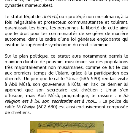
dynasties mameloukes).
Le statut légal de
dhimmî
, ou « protégé non musulman », à la
fois inégalitaire et protecteur, communautariste et tolérant,
garantissait les biens, les personnes, la liberté de culte ainsi
que le droit pour les communautés de se gérer de manière
autonome, dans le cadre d’une loi générale englobante qui
institue la supériorité symbolique du droit islamique.
Sur le plan politique, ce statut aura notamment permis le
maintien durable de pouvoirs musulmans sur des populations
très majoritairement non musulmanes, comme ce fut le cas
aux premiers temps de l’islam, grâce à la participation des
dhimmîs. Un jour que le calife ‘Umar (586-590) rendait visite
à Abû Mûsâ, son gouverneur à Kûfa, en Irak, ce dernier lui
apprend que son secrétaire est chrétien ; Umar s’en
offusque, mais Abû Mûsâ, pragmatique, le rassure :
« Sa
religion est à lui, son secrétariat est à moi… »
La police du
calife Mu‘âwiya (602-680) est ainsi exclusivement composée
de chrétiens.