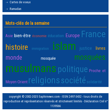
Cartes de voeux
Ramadan
Mots-clés de la semaine
France
Europe
bien-être
Asie
éducation
économie
islam
histoire
justice
livres
immigration
mosquées
monde
mosquée
musulmans
politique
Proche et
religions
société
Moyen-Orient
solidarité
copyright © 2002-2025 Saphirnews.com - ISSN 2497-3432 - tous droits de
reproduction et représentation réservés et strictement limités - Déclaration Cnil n°
1139566