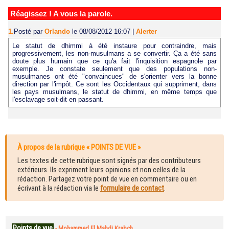
Réagissez ! A vous la parole.
1.
Posté par
Orlando
le 08/08/2012 16:07
|
Alerter
Le statut de dhimmi à été instaure pour contraindre, mais
progressivement, les non-musulmans a se convertir. Ça a été sans
doute plus humain que ce qu'a fait l'inquisition espagnole par
exemple. Je constate seulement que des populations non-
musulmanes ont été "convaincues" de s'orienter vers la bonne
direction par l'impôt. Ce sont les Occidentaux qui suppriment, dans
les pays musulmans, le statut de dhimmi, en même temps que
l'esclavage soit-dit en passant.
À propos de la rubrique « POINTS DE VUE »
Les textes de cette rubrique sont signés par des contributeurs
extérieurs. Ils expriment leurs opinions et non celles de la
rédaction. Partagez votre point de vue en commentaire ou en
écrivant à la rédaction via le
formulaire de contact
.
Points de vue
-
Mohammed El Mahdi Krabch