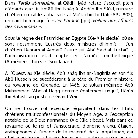
Dans
Tartîb al-madârik
, al-Qâdhî Iyâd relate l’accueil plein
d’égards que fit Ismâ‘îl Ibn Ishâq à ‘Abdûn Ibn Sâ‘id, ministre
chrétien du calife abbasside al-Mu‘tadhid bi-Llâh (892-902),
rendant hommage à
« cet homme
[qui]
veillait aux affaires
des musulmans »
.
Sous le règne des Fatimides en Egypte (Xe-XIIe siècle), où se
sont notamment illustrés deux ministres dhimmîs – l’un
chrétien, Bahram al-Armanî, l’autre juif, Abû Sa‘d al-Tustarî –,
l’administration était copte et l’armée, multiethnique
(Arméniens, Turcs et Soudanais).
A l’Ouest, au XIe siècle, Abû Ishâq Ibn an-Naghrîla et son fils
Abû Hussein se succéderont à la tête du Premier ministère
du royaume de Grenade. En 1465, le sultan mérinide Abû
Muhammad ‘Abd al-Haqq nomme également un juif, Hârûn
Ibn Batash, au poste de Grand Vizir.
On ne trouve nul exemple équivalent dans les Etats
chrétiens multiconfessionnels du Moyen Âge, à l’exception
notable de la Sicile normande (XIe-XIIe siècle). Mais dans ce
royaume où le roi et l’aristocratie, d’origine viking, étaient
arabophones à l’image de la majorité de la population, qui
était musulmane et juive, les usages arabo-musulmans ont