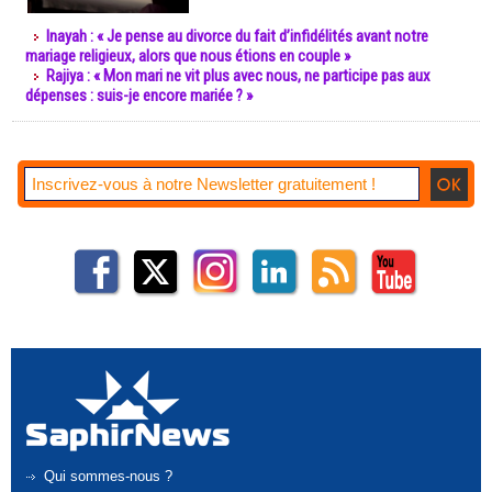
Inayah : « Je pense au divorce du fait d’infidélités avant notre
mariage religieux, alors que nous étions en couple »
Rajiya : « Mon mari ne vit plus avec nous, ne participe pas aux
dépenses : suis-je encore mariée ? »
Qui sommes-nous ?