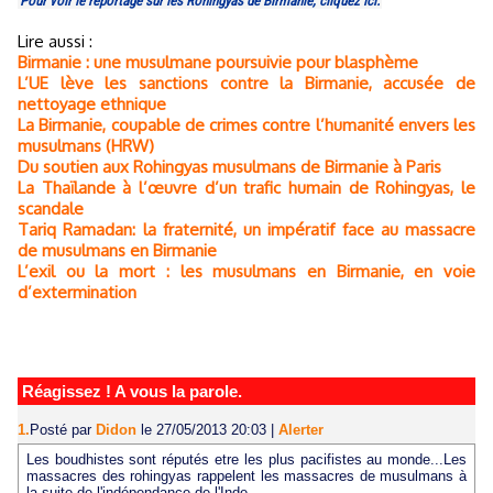
Pour voir le reportage sur les Rohingyas de Birmanie, cliquez ici.
Lire aussi :
Birmanie : une musulmane poursuivie pour blasphème
L’UE lève les sanctions contre la Birmanie, accusée de
nettoyage ethnique
La Birmanie, coupable de crimes contre l’humanité envers les
musulmans (HRW)
Du soutien aux Rohingyas musulmans de Birmanie à Paris
La Thaïlande à l’œuvre d’un trafic humain de Rohingyas, le
scandale
Tariq Ramadan: la fraternité, un impératif face au massacre
de musulmans en Birmanie
L’exil ou la mort : les musulmans en Birmanie, en voie
d’extermination
Réagissez ! A vous la parole.
1.
Posté par
Didon
le 27/05/2013 20:03
|
Alerter
Les boudhistes sont réputés etre les plus pacifistes au monde...Les
massacres des rohingyas rappelent les massacres de musulmans à
la suite de l'indépendance de l'Inde.