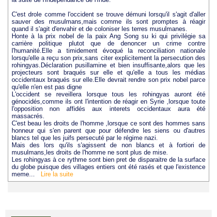
C'est drole comme l'occident se trouve démuni lorsqu'il s'agit d'aller
sauver des musulmans,mais comme ils sont promptes à réagir
quand il s'agit d'envahir et de coloniser les terres musulmanes.
Honte à la prix nobel de la paix Ang Song su ki qui privilégie sa
carrière politique plutot que de denoncer un crime contre
l'humanité.Elle a timidement évoqué la reconciliation nationale
lorsqu'elle a reçu son prix,sans citer explicitement la persecution des
rohingyas.Déclaration pusillamine et bien insuffisante,alors que les
projecteurs sont braqués sur elle et qu'elle a tous les médias
occidentaux braqués sur elle.Elle devrait rendre son prix nobel parce
qu'elle n'en est pas digne
L'occident se reveillera lorsque tous les rohingyas auront été
génocidés,comme ils ont l'intention de réagir en Syrie ,lorsque toute
l'opposition non affidés aux interets occidentaux aura été
massacrés.
C'est beau les droits de l'homme ,lorsque ce sont des hommes sans
honneur qui s'en parent que pour défendre les siens ou d'autres
blancs tel que les juifs persecuté par le régime nazi.
Mais des lors qu'ils s'agissent de non blancs et à fortiori de
musulmans,les droits de l'homme ne sont plus de mise.
Les rohingyas à ce rythme sont bien pret de disparaitre de la surface
du globe puisque des villages entiers ont été rasés et que l'existence
meme...
Lire la suite