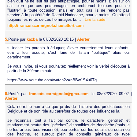
bien qu'il ne ne leur fut pas antipathique, pour le moins. Bien sur on
sait bien que ces personnages en profiteront toujours pour se
"lustrer" à toute occasion, mais en tout cas ils ne rendent pas
service à la postérité de Rachid Haddache, pour le moins. On attend
toujours les refus de ces hommages là....
Lire la suite
http://francoiscarmignola.hautetfort.com
5.
Posté par
kazba
le 07/02/2020 10:15
|
Alerter
si inciter les parents à éduquer, élever correctement leurs enfants,
être à leur écoute, c'est faire de l'Islam "politique" alors oui
certainement.
Je vous invite, si vous souhaitez réellement voir la vérité d'écouter à
partir de la 39ème minute :
https://www.youtube.com/watch?v=nBBw1S4u6Tg
6.
Posté par
francois.carmignola@gmx.com
le 08/02/2020 09:02
|
Alerter
Cela ne retire rien à ce que je dis de l'histoire des prédicateurs en
Belgique et de son rôle au carrefour de toutes ces influences là.
Je reconnais tout à fait par contre, le caractère "gentillet" et
relativement neutre des "prêches" disponibles de Haddache (mais je
ne les ai pas tous visionné), peu portés sur les détails du coran ou
des hadiths, et surtout plein de conseils généraux de type