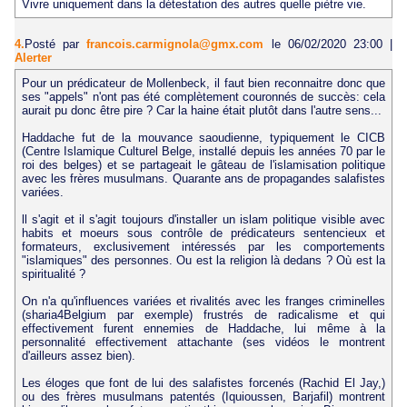
Vivre uniquement dans la détestation des autres quelle piètre vie.
4.
Posté par
francois.carmignola@gmx.com
le 06/02/2020 23:00
|
Alerter
Pour un prédicateur de Mollenbeck, il faut bien reconnaitre donc que
ses "appels" n'ont pas été complètement couronnés de succès: cela
aurait pu donc être pire ? Car la haine était plutôt dans l'autre sens...
Haddache fut de la mouvance saoudienne, typiquement le CICB
(Centre Islamique Culturel Belge, installé depuis les années 70 par le
roi des belges) et se partageait le gâteau de l'islamisation politique
avec les frères musulmans. Quarante ans de propagandes salafistes
variées.
ll s'agit et il s'agit toujours d'installer un islam politique visible avec
habits et moeurs sous contrôle de prédicateurs sentencieux et
formateurs, exclusivement intéressés par les comportements
"islamiques" des personnes. Ou est la religion là dedans ? Où est la
spiritualité ?
On n'a qu'influences variées et rivalités avec les franges criminelles
(sharia4Belgium par exemple) frustrés de radicalisme et qui
effectivement furent ennemies de Haddache, lui même à la
personnalité effectivement attachante (ses vidéos le montrent
d'ailleurs assez bien).
Les éloges que font de lui des salafistes forcenés (Rachid El Jay,)
ou des frères musulmans patentés (Iquioussen, Barjafil) montrent