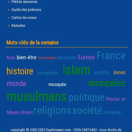
Petites annonces
Guide des prénoms
Cartes de voeux
Ramadan
Mots-clés de la semaine
France
Europe
bien-être
Asie
éducation
économie
islam
histoire
justice
livres
immigration
mosquées
monde
mosquée
musulmans
politique
Proche et
religions
société
Moyen-Orient
solidarité
copyright © 2002-2025 Saphirnews.com - ISSN 2497-3432 - tous droits de