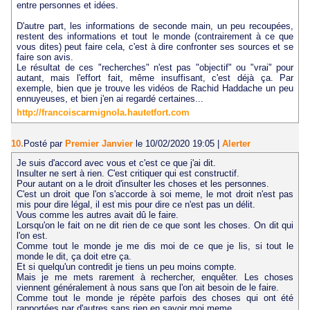
entre personnes et idées.
D'autre part, les informations de seconde main, un peu recoupées,
restent des informations et tout le monde (contrairement à ce que
vous dites) peut faire cela, c'est à dire confronter ses sources et se
faire son avis.
Le résultat de ces "recherches" n'est pas "objectif" ou "vrai" pour
autant, mais l'effort fait, même insuffisant, c'est déjà ça. Par
exemple, bien que je trouve les vidéos de Rachid Haddache un peu
ennuyeuses, et bien j'en ai regardé certaines...
http://francoiscarmignola.hautetfort.com
10.
Posté par
Premier Janvier
le 10/02/2020 19:05
|
Alerter
Je suis d'accord avec vous et c'est ce que j'ai dit.
Insulter ne sert à rien. C'est critiquer qui est constructif.
Pour autant on a le droit d'insulter les choses et les personnes.
C'est un droit que l'on s'accorde à soi meme, le mot droit n'est pas
mis pour dire légal, il est mis pour dire ce n'est pas un délit.
Vous comme les autres avait dû le faire.
Lorsqu'on le fait on ne dit rien de ce que sont les choses. On dit qui
l'on est.
Comme tout le monde je me dis moi de ce que je lis, si tout le
monde le dit, ça doit etre ça.
Et si quelqu'un contredit je tiens un peu moins compte.
Mais je me mets rarement à rechercher, enquêter. Les choses
viennent généralement à nous sans que l'on ait besoin de le faire.
Comme tout le monde je répète parfois des choses qui ont été
rapportées par d'autres sans rien en savoir moi meme.