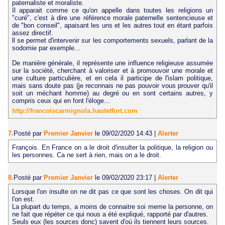
paternaliste et moraliste.
Il apparait comme ce qu'on appelle dans toutes les religions un
"curé", c'est à dire une référence morale paternelle sentencieuse et
de "bon conseil", apaisant les uns et les autres tout en étant parfois
assez directif.
ll se permet d'intervenir sur les comportements sexuels, parlant de la
sodomie par exemple...
De manière générale, il représente une influence religieuse assumée
sur la société, cherchant à valoriser et à promouvoir une morale et
une culture particulière, et en cela il participe de l'islam politique,
mais sans doute pas (je reconnais ne pas pouvoir vous prouver qu'il
soit un méchant homme) au degré ou en sont certains autres, y
compris ceux qui en font l'éloge...
http://francoiscarmignola.hautetfort.com
7.
Posté par
Premier Janvier
le 09/02/2020 14:43
|
Alerter
François. En France on a le droit d'insulter la politique, la religion ou
les personnes. Ca ne sert à rien, mais on a le droit.
8.
Posté par
Premier Janvier
le 09/02/2020 23:17
|
Alerter
Lorsque l'on insulte on ne dit pas ce que sont les choses. On dit qui
l'on est.
La plupart du temps, a moins de connaitre soi meme la personne, on
ne fait que répéter ce qui nous a été expliqué, rapporté par d'autres.
Seuls eux (les sources donc) savent d'où ils tiennent leurs sources.