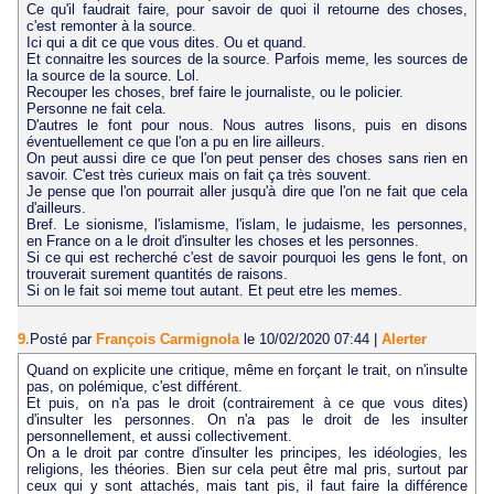
Ce qu'il faudrait faire, pour savoir de quoi il retourne des choses,
c'est remonter à la source.
Ici qui a dit ce que vous dites. Ou et quand.
Et connaitre les sources de la source. Parfois meme, les sources de
la source de la source. Lol.
Recouper les choses, bref faire le journaliste, ou le policier.
Personne ne fait cela.
D'autres le font pour nous. Nous autres lisons, puis en disons
éventuellement ce que l'on a pu en lire ailleurs.
On peut aussi dire ce que l'on peut penser des choses sans rien en
savoir. C'est très curieux mais on fait ça très souvent.
Je pense que l'on pourrait aller jusqu'à dire que l'on ne fait que cela
d'ailleurs.
Bref. Le sionisme, l'islamisme, l'islam, le judaisme, les personnes,
en France on a le droit d'insulter les choses et les personnes.
Si ce qui est recherché c'est de savoir pourquoi les gens le font, on
trouverait surement quantités de raisons.
Si on le fait soi meme tout autant. Et peut etre les memes.
9.
Posté par
François Carmignola
le 10/02/2020 07:44
|
Alerter
Quand on explicite une critique, même en forçant le trait, on n'insulte
pas, on polémique, c'est différent.
Et puis, on n'a pas le droit (contrairement à ce que vous dites)
d'insulter les personnes. On n'a pas le droit de les insulter
personnellement, et aussi collectivement.
On a le droit par contre d'insulter les principes, les idéologies, les
religions, les théories. Bien sur cela peut être mal pris, surtout par
ceux qui y sont attachés, mais tant pis, il faut faire la différence