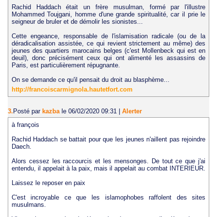
Rachid Haddach était un frère musulman, formé par l'illustre
Mohammed Toujgani, homme d'une grande spiritualité, car il prie le
seigneur de bruler et de démolir les sionistes...
Cette engeance, responsable de l'islamisation radicale (ou de la
déradicalisation assistée, ce qui revient strictement au même) des
jeunes des quartiers marocains belges (c'est Mollenbeck qui est en
deuil), donc précisément ceux qui ont alimenté les assassins de
Paris, est particulièrement répugnante.
On se demande ce qu'il pensait du droit au blasphème...
http://francoiscarmignola.hautetfort.com
3.
Posté par
kazba
le 06/02/2020 09:31
|
Alerter
à françois
Rachid Haddach se battait pour que les jeunes n'aillent pas rejoindre
Daech.
Alors cessez les raccourcis et les mensonges. De tout ce que j'ai
entendu, il appelait à la paix, mais il appelait au combat INTERIEUR.
Laissez le reposer en paix
C'est incroyable ce que les islamophobes raffolent des sites
musulmans.