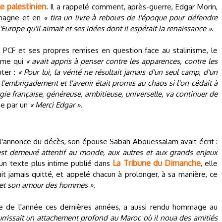
e palestinien.
Il a rappelé comment, après-guerre, Edgar Morin,
lemagne et en
« tira un livre à rebours de l'époque pour défendre
l'Europe qu'il aimait et ses idées dont il espérait la renaissance »
.
 PCF et ses propres remises en question face au stalinisme, le
mme qui
« avait appris à penser contre les apparences, contre les
uter :
« Pour lui, la vérité ne résultait jamais d'un seul camp, d'un
'embrigadement et l'avenir était promis au chaos si l'on cédait à
rgie française, généreuse, ambitieuse, universelle, va continuer de
ge par un
« Merci Edgar ».
l'annonce du décès, son épouse Sabah Abouessalam avait écrit :
 est demeuré attentif au monde, aux autres et aux grands enjeux
La Tribune du Dimanche
n texte plus intime publié dans
, elle
ait jamais quitté, et appelé chacun à prolonger, à sa manière, ce
 et son amour des hommes »
.
ie de l'année ces dernières années, a aussi rendu hommage au
rrissait un attachement profond au Maroc où il noua des amitiés