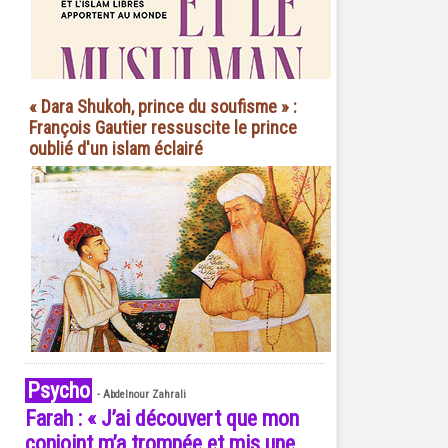
« Dara Shukoh, prince du soufisme » :
François Gautier ressuscite le prince
oublié d'un islam éclairé
Psycho
-
Abdelnour Zahrali
Farah : « J’ai découvert que mon
conjoint m’a trompée et mis une