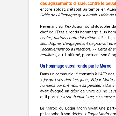
des agissements d'Israël contre le peupl
encore soldat, s'établit un temps en Al
l'idée de l'Allemagne qu'il aimait, l'idée de 
Revenant sur l'exclusion du philosophe du
chef de l’Etat a rendu hommage à un ho
écoles, parfois contre lui-même »
. Et d'ajo
seul dogme. L'engagement ne pouvait être l
l'accablement ou à l'inaction. » « Cette éne
renaître »,
a-t-il affirmé, ponctuant son élo
Un hommage aussi rendu par le Maroc
Dans un communiqué transmis à l'AFP dès 
« Jusqu'à ses derniers jours, Edgar Morin
humains qui ont nourri sa pensée. »
Dans u
avait évoqué un désir de vivre qui ne l'av
qu'il portait :
« son humanisme, sa sagesse
Le Maroc, où Edgar Morin vivait une part
philosophe à son décès.
« Edgar Morin nou