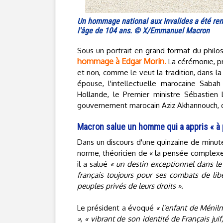
Un hommage national aux Invalides a été rend
l'âge de 104 ans. © X/Emmanuel Macron
Sous un portrait en grand format du philo
hommage à Edgar Morin.
La cérémonie, p
et non, comme le veut la tradition, dans l
épouse, l'intellectuelle marocaine Saba
Hollande, le Premier ministre Sébastie
gouvernement marocain Aziz Akhannouch, q
Macron salue un homme qui a appris « à
Dans un discours d'une quinzaine de minute
norme, théoricien de « la pensée complexe 
il a salué
« un destin exceptionnel dans le 
français toujours pour ses combats de libe
peuples privés de leurs droits ».
Le président a évoqué
« l'enfant de Ménil
»
,
« vibrant de son identité de Français jui