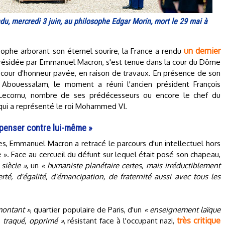
u, mercredi 3 juin, au philosophe Edgar Morin, mort le 29 mai à
un dernier
sophe arborant son éternel sourire, la France a rendu
résidée par Emmanuel Macron, s'est tenue dans la cour du Dôme
a cour d'honneur pavée, en raison de travaux. En présence de son
h Abouessalam, le moment a réuni l'ancien président François
n Lecornu, nombre de ses prédécesseurs ou encore le chef du
ui a représenté le roi Mohammed VI.
 penser contre lui-même »
s, Emmanuel Macron a retracé le parcours d'un intellectuel hors
». Face au cercueil du défunt sur lequel était posé son chapeau,
siècle »
, un
« humaniste planétaire certes, mais irréductiblement
rté, d'égalité, d'émancipation, de fraternité aussi avec tous les
montant »
, quartier populaire de Paris, d'un
« enseignement laïque
très critique
f, traqué, opprimé »
, résistant face à l'occupant nazi,