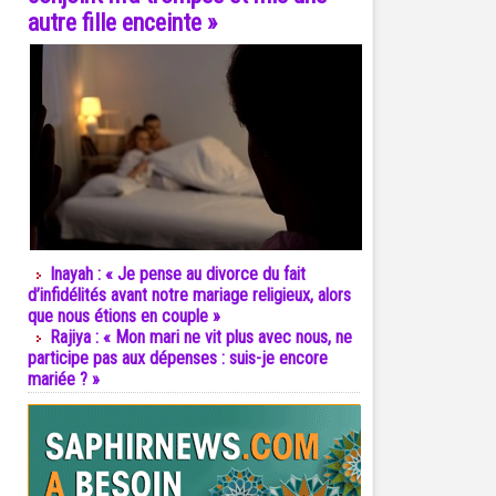
autre fille enceinte »
Inayah : « Je pense au divorce du fait
d’infidélités avant notre mariage religieux, alors
que nous étions en couple »
Rajiya : « Mon mari ne vit plus avec nous, ne
participe pas aux dépenses : suis-je encore
mariée ? »