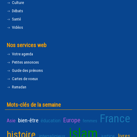
Culture
Débats
Santé
Vidéos
Nos services web
Votre agenda
Petites annonces
Guide des prénoms
Cartes de voeux
Ramadan
Mots-clés de la semaine
France
Europe
bien-être
Asie
éducation
femmes
islam
histoire
livres
interreligieux
justice