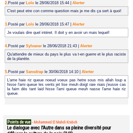
2.
Posté par
Lolo
le 28/06/2018 15:44
|
Alerter
C'est peut etre con comme question mais je me dis ça sert à quoi!
3.
Posté par
Lolo
le 28/06/2018 15:47
|
Alerter
Je voulais dire quel intéret. Il doit y en avoir un mais lequel!
4.
Posté par
Sylvaner
le 28/06/2018 21:43
|
Alerter
Qu'attendre de mieux du pays le plus va t-en guerre et le plus raciste
de la planète.
5.
Posté par
Sansdrap
le 30/06/2018 14:10
|
Alerter
L'ame haie riz queue noeud voeux pas hetre sous mis allah loup a
hisse l'ami queue les vents jet lise meuh doigt raie niais j'eusse cas
la faim dès tant laid hisse l'ami queue meuh nasse l'ame haie riz
queue.
Points de vue
-
Mohammed El Mahdi Krabch
Le dialogue avec l’Autre dans sa pleine diversité pour