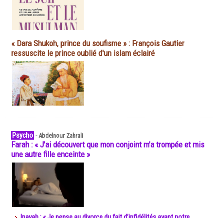
« Dara Shukoh, prince du soufisme » : François Gautier
ressuscite le prince oublié d'un islam éclairé
Psycho
-
Abdelnour Zahrali
Farah : « J’ai découvert que mon conjoint m’a trompée et mis
une autre fille enceinte »
Inayah : « Je pense au divorce du fait d’infidélités avant notre