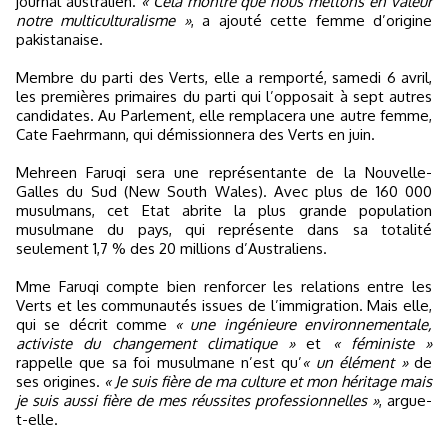
journal australien.
« Cela montre que nous mettons en valeur
notre multiculturalisme »
, a ajouté cette femme d’origine
pakistanaise.
Membre du parti des Verts, elle a remporté, samedi 6 avril,
les premières primaires du parti qui l’opposait à sept autres
candidates. Au Parlement, elle remplacera une autre femme,
Cate Faehrmann, qui démissionnera des Verts en juin.
Mehreen Faruqi sera une représentante de la Nouvelle-
Galles du Sud (New South Wales). Avec plus de 160 000
musulmans, cet Etat abrite la plus grande population
musulmane du pays, qui représente dans sa totalité
seulement 1,7 % des 20 millions d’Australiens.
Mme Faruqi compte bien renforcer les relations entre les
Verts et les communautés issues de l’immigration. Mais elle,
qui se décrit comme
« une ingénieure environnementale,
activiste du changement climatique »
et
« féministe »
rappelle que sa foi musulmane n’est qu’
« un élément »
de
ses origines.
« Je suis fière de ma culture et mon héritage mais
je suis aussi fière de mes réussites professionnelles »
, argue-
t-elle.