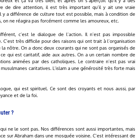
eux et ça va très bien, et après on s’aperçoit qu’il y a des
de dire attention, il est très important qu’il y ait une vraie
 y a différence de culture tout est possible, mais à condition de
les, on ne réagira pas forcément comme les amoureux, etc.
érent, c’est le dialogue de l’action. Il n’est pas impossible
est très difficile pour des raisons qui ont trait à l’organisation
la nôtre. On a donc deux courants qui ne sont pas organisés de
 qui est caritatif, aide aux autres. On a un certain nombre de
ions animées par des catholiques. Le contraire n’est pas vrai
s musulmanes caritatives. L’islam a une générosité très forte mais
gue, qui est spirituel. Ce sont des croyants et nous aussi, par
yance et de la foi.
cuter ?
ui ne le sont pas. Nos différences sont aussi importantes, mais
ence sur Abraham dans une mosquée voisine. C’est intéressant de