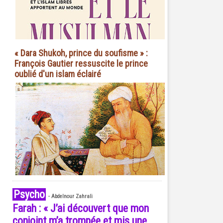
« Dara Shukoh, prince du soufisme » :
François Gautier ressuscite le prince
oublié d'un islam éclairé
Psycho
-
Abdelnour Zahrali
Farah : « J’ai découvert que mon
conjoint m’a trompée et mis une