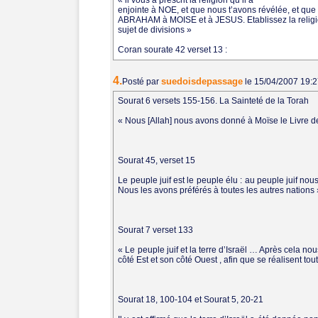
« il vous a prescrit la religion qu’il a
enjointe à NOE, et que nous t’avons révélée, et que
ABRAHAM à MOISE et à JESUS. Etablissez la religio
sujet de divisions »
Coran sourate 42 verset 13 :
4.
suedoisdepassage
Posté par
le 15/04/2007 19:
Sourat 6 versets 155-156. La Sainteté de la Torah
« Nous [Allah] nous avons donné à Moïse le Livre de 
Sourat 45, verset 15
Le peuple juif est le peuple élu : au peuple juif nou
Nous les avons préférés à toutes les autres nations 
Sourat 7 verset 133
« Le peuple juif et la terre d’Israël … Après cela nou
côté Est et son côté Ouest , afin que se réalisent to
Sourat 18, 100-104 et Sourat 5, 20-21