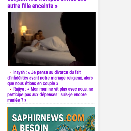
autre fille enceinte »
Inayah : « Je pense au divorce du fait
d’infidélités avant notre mariage religieux, alors
que nous étions en couple »
Rajiya : « Mon mari ne vit plus avec nous, ne
participe pas aux dépenses : suis-je encore
mariée ? »