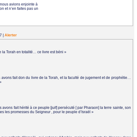
 nous avions enjointe à
n et n’en faites pas un
27
|
Alerter
la Torah en totalité… ce livre est béni »
s avons fait don du livre de la Torah, et la faculté de jugement et de prophétie…
»
s avons fait hérité à ce peuple [juif] persécuté [ par Pharaon] la terre sainte, son
utes les promesses du Seigneur , pour le peuple d’Israël »