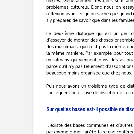
mixtes. Généralement les gens sont amour
problèmes culturels. Donc nous on essaye 
réflexion avant et qu’on sache que quand il
s’y préparer, de savoir que dans les famil
Le deuxième dialogue qui est un peu diff
d’essayer de monter des choses ensemble. C’
des musulmans, qui n’est pas la même que 
la même manière. Par exemple pour tout ce
musulmans qui viennent dans des associat
parce qu’il n’y pas tellement d’association
beaucoup moins organisée que chez nous.
Puis nous avons un troisième type de dialo
conséquent on essaye de discuter de la cro
Sur quelles bases est-il possible de dis
Il existe des bases communes et d’autres q
par exemple moi j’ai été faire une confér