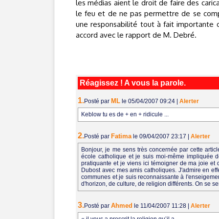
les médias aient le droit de faire des caric
le feu et de ne pas permettre de se compr
une responsabilité tout à fait importante c
accord avec le rapport de M. Debré.
Réagissez ! A vous la parole.
1.
ML
Posté par
le 05/04/2007 09:24
|
Alerter
Keblow tu es de + en + ridicule ...
2.
Fatima
Posté par
le 09/04/2007 23:17
|
Alerter
Bonjour, je me sens très concernée par cette article
école catholique et je suis moi-même impliquée d
pratiquante et je viens ici témoigner de ma joie et 
Dubost avec mes amis catholiques. J'admire en effet
communes et je suis reconnaissante à l'enseigement
d'horizon, de culture, de religion différents. On se s
3.
Ahmed
Posté par
le 11/04/2007 11:28
|
Alerter