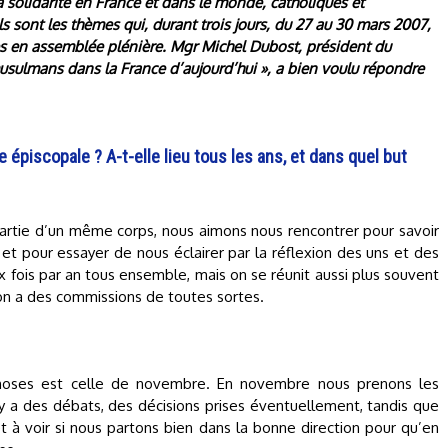
 solidarité en France et dans le monde, catholiques et
s sont les thèmes qui, durant trois jours, du 27 au 30 mars 2007,
es en assemblée plénière. Mgr Michel Dubost, président du
 musulmans dans la France d’aujourd’hui », a bien voulu répondre
épiscopale ? A-t-elle lieu tous les ans, et dans quel but
artie d’un même corps, nous aimons nous rencontrer pour savoir
et pour essayer de nous éclairer par la réflexion des uns et des
 fois par an tous ensemble, mais on se réunit aussi plus souvent
 on a des commissions de toutes sortes.
choses est celle de novembre. En novembre nous prenons les
Il y a des débats, des décisions prises éventuellement, tandis que
et à voir si nous partons bien dans la bonne direction pour qu’en