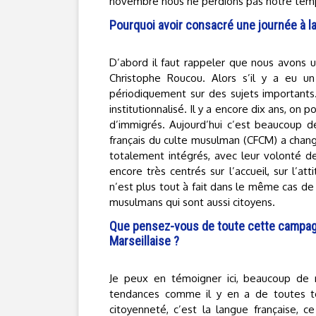
novembre nous ne perdions pas notre tem
Pourquoi avoir consacré une journée à l
D’abord il faut rappeler que nous avons un 
Christophe Roucou. Alors s’il y a eu un
périodiquement sur des sujets importants.
institutionnalisé. Il y a encore dix ans, o
d’immigrés. Aujourd’hui c’est beaucoup d
français du culte musulman (CFCM) a chan
totalement intégrés, avec leur volonté de 
encore très centrés sur l’accueil, sur l’att
n’est plus tout à fait dans le même cas de
musulmans qui sont aussi citoyens.
Que pensez-vous de toute cette campagne
Marseillaise ?
Je peux en témoigner ici, beaucoup de 
tendances comme il y en a de toutes ten
citoyenneté, c’est la langue française, c