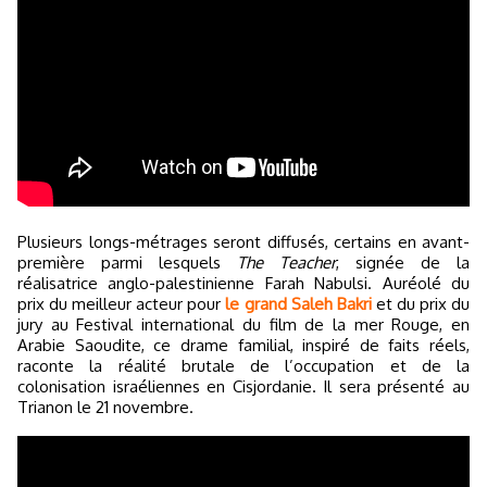
Plusieurs longs-métrages seront diffusés, certains en avant-
première parmi lesquels
The Teacher
, signée de la
réalisatrice anglo-palestinienne Farah Nabulsi. Auréolé du
prix du meilleur acteur pour
le grand Saleh Bakri
et du prix du
jury au Festival international du film de la mer Rouge, en
Arabie Saoudite, ce drame familial, inspiré de faits réels,
raconte la réalité brutale de l’occupation et de la
colonisation israéliennes en Cisjordanie. Il sera présenté au
Trianon le 21 novembre.