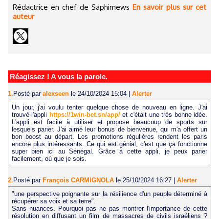
Rédactrice en chef de Saphirnews
En savoir plus sur cet
auteur
Réagissez ! A vous la parole.
1.
Posté par
alexseen
le 24/10/2024 15:04
|
Alerter
Un jour, j'ai voulu tenter quelque chose de nouveau en ligne. J'ai
trouvé l'appli
https://1win-bet.sn/app/
et c'était une très bonne idée.
L'appli est facile à utiliser et propose beaucoup de sports sur
lesquels parier. J'ai aimé leur bonus de bienvenue, qui m'a offert un
bon boost au départ. Les promotions régulières rendent les paris
encore plus intéressants. Ce qui est génial, c'est que ça fonctionne
super bien ici au Sénégal. Grâce à cette appli, je peux parier
facilement, où que je sois.
2.
Posté par
François CARMIGNOLA
le 25/10/2024 16:27
|
Alerter
"une perspective poignante sur la résilience d'un peuple déterminé à
récupérer sa voix et sa terre".
Sans nuances. Pourquoi pas ne pas montrer l'importance de cette
résolution en diffusant un film de massacres de civils israéliens ?