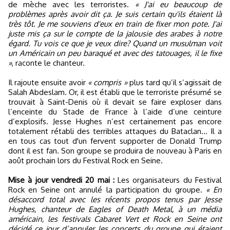
de mèche avec les terroristes.
« J'ai eu beaucoup de
problèmes après avoir dit ça. Je suis certain qu'ils étaient là
très tôt. Je me souviens d'eux en train de fixer mon pote. J'ai
juste mis ça sur le compte de la jalousie des arabes à notre
égard. Tu vois ce que je veux dire? Quand un musulman voit
un Américain un peu baraqué et avec des tatouages, il le fixe
»
, raconte le chanteur.
Il rajoute ensuite avoir
« compris »
plus tard qu’il s’agissait de
Salah Abdeslam. Or, il est établi que le terroriste présumé se
trouvait à Saint-Denis où il devait se faire exploser dans
l’enceinte du Stade de France à l’aide d’une ceinture
d’explosifs. Jesse Hughes n’est certainement pas encore
totalement rétabli des terribles attaques du Bataclan... Il a
en tous cas tout d'un fervent supporter de Donald Trump
dont il est fan. Son groupe se produira de nouveau à Paris en
août prochain lors du Festival Rock en Seine.
Mise à jour vendredi 20 mai :
Les organisateurs du Festival
Rock en Seine ont annulé la participation du groupe.
« En
désaccord total avec les récents propos tenus par Jesse
Hughes, chanteur de Eagles of Death Metal, à un média
américain, les festivals Cabaret Vert et Rock en Seine ont
décidé ce jour d’annuler les concerts du groupe qui étaient