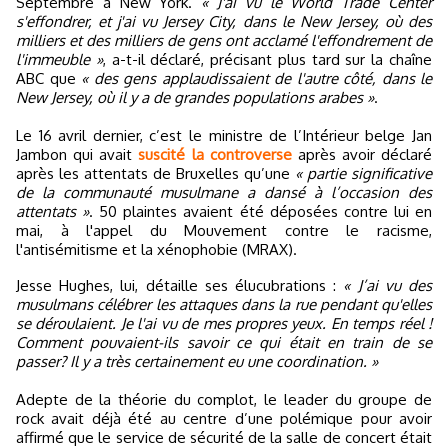
Septembre à New York.
« J'ai vu le World Trade Center
s'effondrer, et j'ai vu Jersey City, dans le New Jersey, où des
milliers et des milliers de gens ont acclamé l'effondrement de
l'immeuble »
, a-t-il déclaré, précisant plus tard sur la chaîne
ABC que
« des gens applaudissaient de l'autre côté, dans le
New Jersey, où il y a de grandes populations arabes »
.
Le 16 avril dernier, c’est le ministre de l’Intérieur belge Jan
Jambon qui avait
suscité la controverse
après avoir déclaré
après les attentats de Bruxelles qu’une
« partie significative
de la communauté musulmane a dansé à l’occasion des
attentats »
. 50 plaintes avaient été déposées contre lui en
mai, à l'appel du Mouvement contre le racisme,
l'antisémitisme et la xénophobie (MRAX).
Jesse Hughes, lui, détaille ses élucubrations :
« J’ai vu des
musulmans célébrer les attaques dans la rue pendant qu'elles
se déroulaient. Je l'ai vu de mes propres yeux. En temps réel !
Comment pouvaient-ils savoir ce qui était en train de se
passer? Il y a très certainement eu une coordination. »
Adepte de la théorie du complot, le leader du groupe de
rock avait déjà été au centre d’une polémique pour avoir
affirmé que le service de sécurité de la salle de concert était