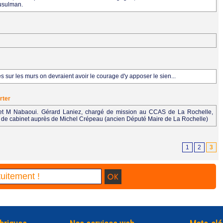
musulman.
 sur les murs on devraient avoir le courage d'y apposer le sien...
rter
et M Nabaoui. Gérard Laniez, chargé de mission au CCAS de La Rochelle,
ur de cabinet auprès de Michel Crépeau (ancien Député Maire de La Rochelle)
1
2
3