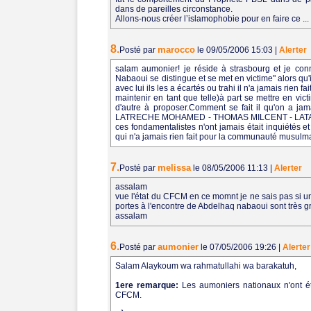
dans de pareilles circonstance.
Allons-nous créer l’islamophobie pour en faire ce .
8.
marocco
Posté par
le 09/05/2006 15:03
|
Alerter
salam aumonier! je réside à strasbourg et je con
Nabaoui se distingue et se met en victime" alors qu'
avec lui ils les a écartés ou trahi il n'a jamais rien
maintenir en tant que telle)à part se mettre en victi
d'autre à proposer.Comment se fait il qu'on a jama
LATRECHE MOHAMED - THOMAS MILCENT - LATA
ces fondamentalistes n'ont jamais était inquiétés 
qui n'a jamais rien fait pour la communauté musulmane
7.
melissa
Posté par
le 08/05/2006 11:13
|
Alerter
assalam
vue l'état du CFCM en ce momnt je ne sais pas si un j
portes à l'encontre de Abdelhaq nabaoui sont très gr
assalam
6.
aumonier
Posté par
le 07/05/2006 19:26
|
Alerter
Salam Alaykoum wa rahmatullahi wa barakatuh,
1ere remarque:
Les aumoniers nationaux n'ont ét
CFCM.