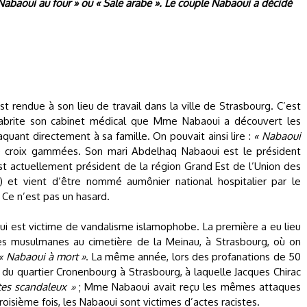
 Nabaoui au four » ou « Sale arabe ». Le couple Nabaoui a décidé
 rendue à son lieu de travail dans la ville de Strasbourg. C’est
 abrite son cabinet médical que Mme Nabaoui a découvert les
aquant directement à sa famille. On pouvait ainsi lire :
« Nabaoui
e croix gammées. Son mari Abdelhaq Nabaoui est le président
st actuellement président de la région Grand Est de l’Union des
) et vient d’être nommé aumônier national hospitalier par le
 Ce n’est pas un hasard.
aoui est victime de vandalisme islamophobe. La première a eu lieu
es musulmanes au cimetière de la Meinau, à Strasbourg, où on
« Nabaoui à mort »
. La même année, lors des profanations de 50
du quartier Cronenbourg à Strasbourg, à laquelle Jacques Chirac
tes scandaleux »
; Mme Nabaoui avait reçu les mêmes attaques
 troisième fois, les Nabaoui sont victimes d’actes racistes.