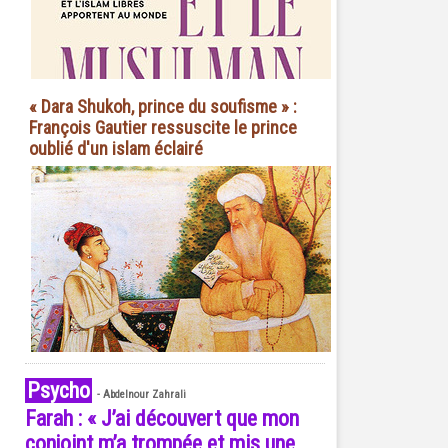
« Dara Shukoh, prince du soufisme » :
François Gautier ressuscite le prince
oublié d'un islam éclairé
Psycho
-
Abdelnour Zahrali
Farah : « J’ai découvert que mon
conjoint m’a trompée et mis une