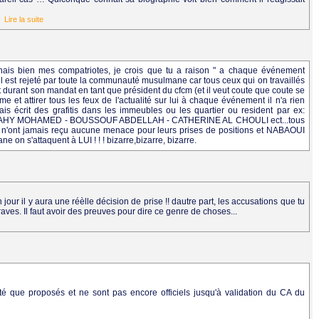
..
Lire la suite
nais bien mes compatriotes, je crois que tu a raison " a chaque événement
il est rejeté par toute la communauté musulmane car tous ceux qui on travaillés
 fait durant son mandat en tant que président du cfcm (et il veut coute que coute se
me et attirer tous les feux de l'actualité sur lui à chaque événement il n'a rien
is écrit des grafitis dans les immeubles ou les quartier ou resident par ex:
HY MOHAMED - BOUSSOUF ABDELLAH - CATHERINE AL CHOULI ect...tous
et n'ont jamais reçu aucune menace pour leurs prises de positions et NABAOUI
 on s'attaquent à LUI ! ! ! bizarre,bizarre, bizarre.
our il y aura une réèlle décision de prise !! dautre part, les accusations que tu
aves. Il faut avoir des preuves pour dire ce genre de choses...
é que proposés et ne sont pas encore officiels jusqu'à validation du CA du