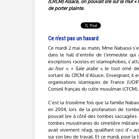
(CRCM) Alsace, on pouvait lire sur le mur «
de porter plainte.
Ce n’est pas un hasard
Ce mardi 2 mai au matin, Mme Nabaoui s’est
dans le hall d’entrée de l’immeuble qui
inscriptions racistes et islamophobes, s’att
au four », « Sale arabe »
, le tout orné d
sortant du CRCM d’Alsace. Enseignant, il e
organisations islamiques de France (UOIF
Conseil français du culte musulman (CFCM).
C’est la troisième fois que la famille Nab
en 2004, lors de la profanation de tomb
pouvait lire à côté des tombes saccagées
tombes musulmanes du cimetière militaire 
avait vivement réagi, qualifiant ceci d’
« ac
sur son lieu de travail. Et ce mardi, pour la