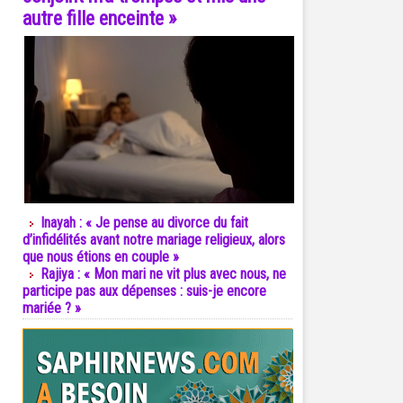
autre fille enceinte »
Inayah : « Je pense au divorce du fait
d’infidélités avant notre mariage religieux, alors
que nous étions en couple »
Rajiya : « Mon mari ne vit plus avec nous, ne
participe pas aux dépenses : suis-je encore
mariée ? »