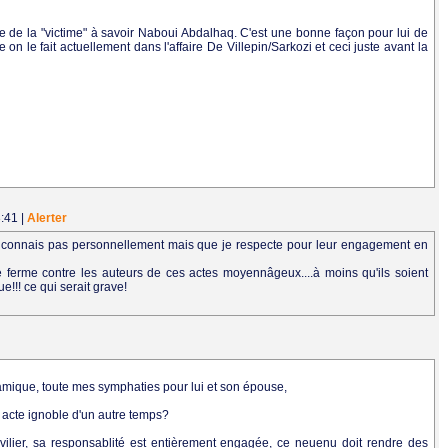
le de la "victime" à savoir Naboui Abdalhaq. C'est une bonne façon pour lui de
on le fait actuellement dans l'affaire De Villepin/Sarkozi et ceci juste avant la
3:41
|
Alerter
connais pas personnellement mais que je respecte pour leur engagement en
e ferme contre les auteurs de ces actes moyennâgeux....à moins qu'ils soient
!!! ce qui serait grave!
amique, toute mes symphaties pour lui et son épouse,
et acte ignoble d'un autre temps?
lier, sa responsablité est entièrement engagée, ce neuenu doit rendre des