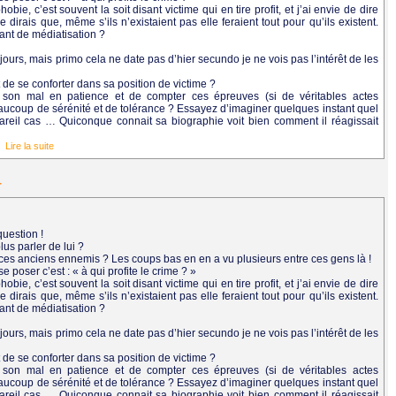
ie, c’est souvent la soit disant victime qui en tire profit, et j’ai envie de dire
 dirais que, même s’ils n’existaient pas elle feraient tout pour qu’ils existent.
tant de médiatisation ?
jours, mais primo cela ne date pas d’hier secundo je ne vois pas l’intérêt de les
de se conforter dans sa position de victime ?
son mal en patience et de compter ces épreuves (si de véritables actes
aucoup de sérénité et de tolérance ? Essayez d’imaginer quelques instant quel
eil cas … Quiconque connait sa biographie voit bien comment il réagissait
..
Lire la suite
r
question !
plus parler de lui ?
 et ces anciens ennemis ? Les coups bas en en a vu plusieurs entre ces gens là !
se poser c’est : « à qui profite le crime ? »
ie, c’est souvent la soit disant victime qui en tire profit, et j’ai envie de dire
 dirais que, même s’ils n’existaient pas elle feraient tout pour qu’ils existent.
tant de médiatisation ?
jours, mais primo cela ne date pas d’hier secundo je ne vois pas l’intérêt de les
de se conforter dans sa position de victime ?
son mal en patience et de compter ces épreuves (si de véritables actes
aucoup de sérénité et de tolérance ? Essayez d’imaginer quelques instant quel
eil cas … Quiconque connait sa biographie voit bien comment il réagissait