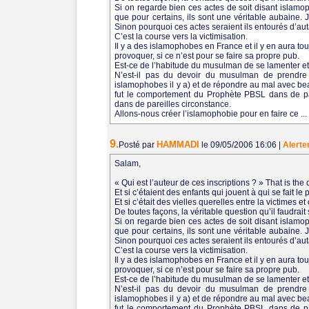
Si on regarde bien ces actes de soit disant islamophob
que pour certains, ils sont une véritable aubaine. Je
Sinon pourquoi ces actes seraient ils entourés d’au
C’est la course vers la victimisation.
Il y a des islamophobes en France et il y en aura tou
provoquer, si ce n’est pour se faire sa propre pub.
Est-ce de l’habitude du musulman de se lamenter et 
N’est-il pas du devoir du musulman de prendre 
islamophobes il y a) et de répondre au mal avec be
fut le comportement du Prophète PBSL dans de par
dans de pareilles circonstance.
Allons-nous créer l’islamophobie pour en faire ce .
9.
HAMMADI
Posté par
le 09/05/2006 16:06
|
Alerte
Salam,
« Qui est l’auteur de ces inscriptions ? » That is the 
Et si c’étaient des enfants qui jouent à qui se fait le 
Et si c’était des vielles querelles entre la victimes
De toutes façons, la véritable question qu’il faudrait 
Si on regarde bien ces actes de soit disant islamophob
que pour certains, ils sont une véritable aubaine. Je
Sinon pourquoi ces actes seraient ils entourés d’au
C’est la course vers la victimisation.
Il y a des islamophobes en France et il y en aura tou
provoquer, si ce n’est pour se faire sa propre pub.
Est-ce de l’habitude du musulman de se lamenter et 
N’est-il pas du devoir du musulman de prendre 
islamophobes il y a) et de répondre au mal avec be
fut le comportement du Prophète PBSL dans de par