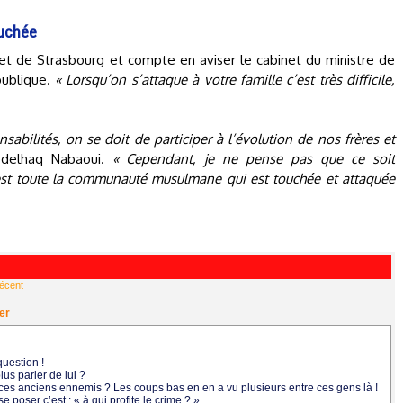
ouchée
et de Strasbourg et compte en aviser le cabinet du ministre de
épublique.
« Lorsqu’on s’attaque à votre famille c’est très difficile,
sabilités, on se doit de participer à l’évolution de nos frères et
delhaq Nabaoui.
« Cependant, je ne pense pas que ce soit
est toute la communauté musulmane qui est touchée et attaquée
récent
er
question !
plus parler de lui ?
 et ces anciens ennemis ? Les coups bas en en a vu plusieurs entre ces gens là !
se poser c’est : « à qui profite le crime ? »