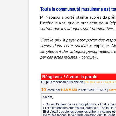
Toute la communauté musulmane est t
M. Nabaoui a porté plainte auprès du préf
l’Intérieur, ainsi que le président de la R
surtout que les attaques sont nominatives.
C’est le prix à payer pour porter des respon
sœurs dans cette société »
explique Ab
simplement des attaques personnelles, c’
par ces actes racistes »
, conclut-il.
Réagissez ! A vous la parole.
Du plus récent au plus ancien
|
Du plus ancien au plus 
10.
HAMMADI
Posté par
le 09/05/2006 16:07
|
Alert
Salam,
« Qui est l’auteur de ces inscriptions ? » That is the 
Et si c’étaient des enfants qui jouent à qui se fait le 
Et si c’était des vielles querelles entre la victimes
De toutes façons, la véritable question qu’il faudrait 