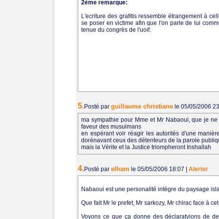
2ème remarque:
L'ecriture des grafitis ressemble étrangement à cel
se poser en victime afin que l'on parle de lui comme 
tenue du congrès de l'uoif.
5.
guillaume christiane
Posté par
le 05/05/2006 2
ma sympathie pour Mme et Mr Nabaoui, que je ne 
faveur des musulmans
en espérant voir réagir les autorités d'une manièr
dorénavant ceux des détenteurs de la parole publique
mais la Vérite et la Justice triompheront Inshallah
4.
elham
Posté par
le 05/05/2006 18:07
|
Alerter
Nabaoui est une personalité intègre du paysage isl
Que fait Mr le prefet, Mr sarkozy, Mr chirac face à c
Voyons ce que ça donne des déclaratyions de devi