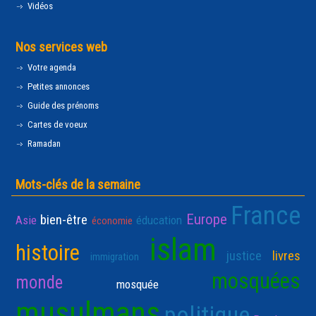
Vidéos
Nos services web
Votre agenda
Petites annonces
Guide des prénoms
Cartes de voeux
Ramadan
Mots-clés de la semaine
France
Europe
bien-être
Asie
éducation
économie
islam
histoire
justice
livres
immigration
mosquées
monde
mosquée
musulmans
politique