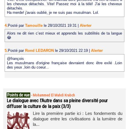
les cheveux détachés. Vite! Passez moi à la télé! J'ai les cheveux
détachés.
Ha merde! j'avais oublié, je ne suis pas musulman. Lol.
4.
Posté par
Tamouille
le 28/10/2021 19:31
|
Alerter
Alors ne dit rien c’est mieux et apprends les subtilités de ta langue
😂
5.
Posté par
Rond LEDARON
le 29/10/2021 22:19
|
Alerter
@françois
Les musulmans d'origine française devraient donc être exilé .Loin
des yeux ,loin du coeur...
Points de vue
-
Mohammed El Mahdi Krabch
Le dialogue avec l’Autre dans sa pleine diversité pour
diffuser la culture de la paix (3/3)
Lire la première partie ici : Les fondements du
dialogue entre les civilisations à la lumière de
la...