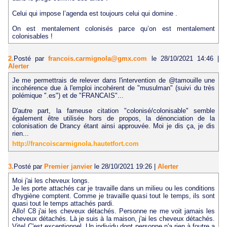
Celui qui impose l’agenda est toujours celui qui domine .
On est mentalement colonisés parce qu’on est mentalement
colonisables !
2.
Posté par
francois.carmignola@gmx.com
le 28/10/2021 14:46
|
Alerter
Je me permettrais de relever dans l'intervention de @tamouille une
incohérence due à l'emploi incohérent de "musulman" (suivi du très
polémique ".es") et de "FRANCAIS"...
D'autre part, la fameuse citation "colonisé/colonisable" semble
également être utilisée hors de propos, la dénonciation de la
colonisation de Drancy étant ainsi approuvée. Moi je dis ça, je dis
rien...
http://francoiscarmignola.hautetfort.com
3.
Posté par
Premier janvier
le 28/10/2021 19:26
|
Alerter
Moi j'ai les cheveux longs.
Je les porte attachés car je travaille dans un milieu ou les conditions
d'hygiène comptent. Comme je travaille quasi tout le temps, ils sont
quasi tout le temps attachés pardi.
Allo! C8 j'ai les cheveux détachés. Personne ne me voit jamais les
cheveux détachés. Là je suis à la maison, j'ai les cheveux détachés.
Vite! C'est exceptionnel. Un individu dont personne n'a rien à foutre a