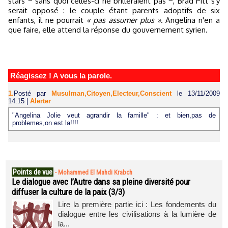
stars − sans quoi celles-ci ne brilleraient pas −, Brad Pitt s'y
serait opposé : le couple étant parents adoptifs de six
enfants, il ne pourrait
« pas assumer plus »
. Angelina n'en a
que faire, elle attend la réponse du gouvernement syrien.
Réagissez ! A vous la parole.
1.
Posté par
Musulman,Citoyen,Electeur,Conscient
le 13/11/2009
14:15
|
Alerter
"Angelina Jolie veut agrandir la famille" : et bien,pas de
problemes,on est la!!!!
Points de vue
-
Mohammed El Mahdi Krabch
Le dialogue avec l’Autre dans sa pleine diversité pour
diffuser la culture de la paix (3/3)
Lire la première partie ici : Les fondements du
dialogue entre les civilisations à la lumière de
la...