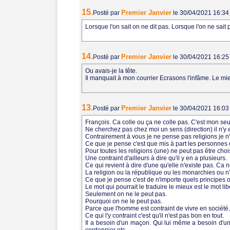
15.
Premier Janvier
Posté par
le 30/04/2021 16:3
Lorsque l'on sait on ne dit pas. Lorsque l'on ne sait 
14.
Premier Janvier
Posté par
le 30/04/2021 16:2
Ou avais-je la tête.
Il manquait à mon courrier Ecrasons l'infâme. Le mi
13.
Premier Janvier
Posté par
le 30/04/2021 16:0
François. Ca colle ou ça ne colle pas. C'est mon se
Ne cherchez pas chez moi un sens (direction) il n'y e
Contrairement à vous je ne pense pas religions je n'
Ce que je pense c'est que mis à part les personnes ou
Pour toutes les religions (une) ne peut pas être chois
Une contraint d'ailleurs à dire qu'il y en a plusieurs.
Ce qui revient à dire d'une qu'elle n'existe pas. Ca n
La religion ou la république ou les monarchies ou n'
Ce que je pense c'est de n'importe quels principes ou
Le mot qui pourrait le traduire le mieux est le mot lib
Seulement on ne le peut pas.
Pourquoi on ne le peut pas.
Parce que l'homme est contraint de vivre en société
Ce qui l'y contraint c'est qu'il n'est pas bon en tout.
Il a besoin d'un maçon. Qui lui même a besoin d'u