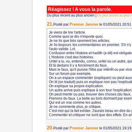
Réagissez ! A vous la parole.
Du plus récent au plus ancien
|
Du plus ancien au plus 
21.
Premier Janvier
Posté par
le 01/05/2021 20:5
Je viens de lire l'article.
Comme quoi je dis n'importe quoi.
Je ne lis que très rarement les articles.
Je lis toujours les commentaires en premier. S'il n
l'auto-valide. Lol.
Confusion entre Histoire et hadith (a dit) est obligato
L'Histoire c'est des histoires.
Untel a lu, vu, entendu, connu, untel ou un autre, qui
Et là dedans il y a forcément du faux.
Mais le faux, qu'il puisse l'être par intérêt ou par vi
Sur un forum par exemple.
On a un espace commenter (expliquer) ou peut aussi 
On lit (on traduit) puis on explique non pas l'explica
On explique sa propre explication.
Un autre arrive puis explique à son tour l'explication 
On peut mentir ou pas, trouver des choses (du faux, du
Prenons du faux. La belle au bois dormant par exem
Qui est un vrai comme les autres.
Je ne commente plus, je critique.
C'est moi qui la fait exister. J'aurais beau en dire d
Commenter et critiquer ne sont que des effets. En amo
20.
Premier Janvier
Posté par
le 01/05/2021 19:1