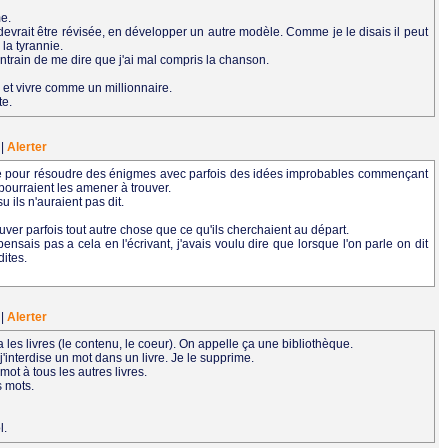
me.
devrait être révisée, en développer un autre modèle. Comme je le disais il peut
la tyrannie.
ntrain de me dire que j'ai mal compris la chanson.
te et vivre comme un millionnaire.
te.
2
|
Alerter
sée pour résoudre des énigmes avec parfois des idées improbables commençant
pourraient les amener à trouver.
u ils n'auraient pas dit.
er parfois tout autre chose que ce qu'ils cherchaient au départ.
sais pas a cela en l'écrivant, j'avais voulu dire que lorsque l'on parle on dit
dites.
7
|
Alerter
l y a les livres (le contenu, le coeur). On appelle ça une bibliothèque.
'interdise un mot dans un livre. Je le supprime.
mot à tous les autres livres.
s mots.
l.