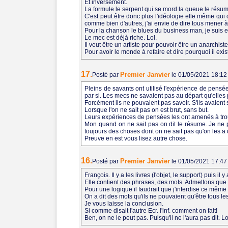
Et inversement.
La formule le serpent qui se mord la queue le résu
C'est peut être donc plus l'idéologie elle même qui 
comme bien d'autres, j'ai envie de dire tous mener à 
Pour la chanson le blues du business man, je suis e
Le mec est déjà riche. Lol.
Il veut être un artiste pour pouvoir être un anarchis
Pour avoir le monde à refaire et dire pourquoi il exis
17.
Premier Janvier
Posté par
le 01/05/2021 18:1
Pleins de savants ont utilisé l'expérience de pen
par si. Les mecs ne savaient pas au départ qu'elles 
Forcément ils ne pouvaient pas savoir. S'ils avaient s
Lorsque l'on ne sait pas on est brut, sans but.
Leurs expériences de pensées les ont amenés à trouv
Mon quand on ne sait pas on dit le résume. Je ne pen
toujours des choses dont on ne sait pas qu'on les a 
Preuve en est vous lisez autre chose.
16.
Premier Janvier
Posté par
le 01/05/2021 17:4
François. Il y a les livres (l'objet, le support) puis i
Elle contient des phrases, des mots. Admettons que j
Pour une logique il faudrait que j'interdise ce même 
On a dit des mots qu'ils ne pouvaient qu'être tous le
Je vous laisse la conclusion.
Si comme disait l'autre Ecr. l'inf. comment on fait!
Ben, on ne le peut pas. Puisqu'il ne l'aura pas dit. Lo