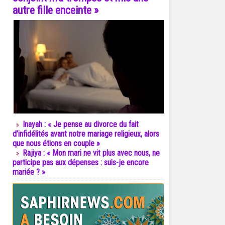
autre fille enceinte »
Inayah : « Je pense au divorce du fait
d’infidélités avant notre mariage religieux, alors
que nous étions en couple »
Rajiya : « Mon mari ne vit plus avec nous, ne
participe pas aux dépenses : suis-je encore
mariée ? »