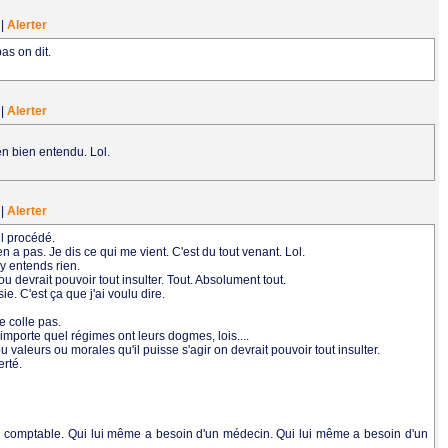
4
|
Alerter
pas on dit.
5
|
Alerter
en bien entendu. Lol.
3
|
Alerter
ul procédé.
n a pas. Je dis ce qui me vient. C'est du tout venant. Lol.
y entends rien.
 devrait pouvoir tout insulter. Tout. Absolument tout.
ie. C'est ça que j'ai voulu dire.
e colle pas.
importe quel régimes ont leurs dogmes, lois....
 valeurs ou morales qu'il puisse s'agir on devrait pouvoir tout insulter.
erté.
.
n comptable. Qui lui même a besoin d'un médecin. Qui lui même a besoin d'un