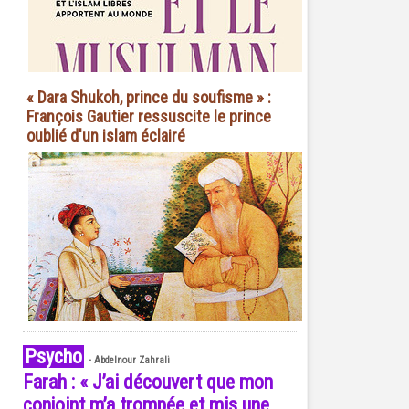
« Dara Shukoh, prince du soufisme » :
François Gautier ressuscite le prince
oublié d'un islam éclairé
Psycho
-
Abdelnour Zahrali
Farah : « J’ai découvert que mon
conjoint m’a trompée et mis une