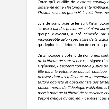
Coran qu’il qualifie de
« contes coranique
différente entre l'historique et le mythique
l'Histoire avec un grand H. Je maintiens me
Lors de son procès le 1er avril, l'islamolog
accusé
« par des personnes qui n'ont aucu
groupe d’avocats, a été déposée par un
inconcevable qu'un spécialiste de la chari
qui déplorait la déformation de certains pr
L’islamologue a obtenu de nombreux souti
de la liberté de conscience »
et signée réce
algérienne,
« l’acceptation par la justice de
Elle trahit la volonté du pouvoir politique, 
penseur dont les réflexions et interventi
lecture rigoriste et obscurantiste des text
poison mortel de l’idéologie wahhabite »
.
mise à mort de la liberté de conscience et
l’esprit critique du citoyen »
, déplorent les 