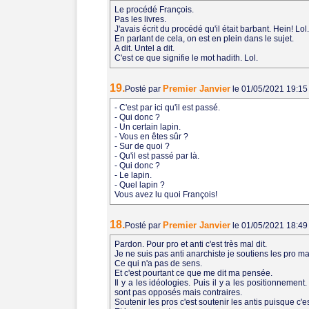
Le procédé François.
Pas les livres.
J'avais écrit du procédé qu'il était barbant. Hein! Lol
En parlant de cela, on est en plein dans le sujet.
A dit. Untel a dit.
C'est ce que signifie le mot hadith. Lol.
19.
Premier Janvier
Posté par
le 01/05/2021 19:1
- C'est par ici qu'il est passé.
- Qui donc ?
- Un certain lapin.
- Vous en êtes sûr ?
- Sur de quoi ?
- Qu'il est passé par là.
- Qui donc ?
- Le lapin.
- Quel lapin ?
Vous avez lu quoi François!
18.
Premier Janvier
Posté par
le 01/05/2021 18:4
Pardon. Pour pro et anti c'est très mal dit.
Je ne suis pas anti anarchiste je soutiens les pro m
Ce qui n'a pas de sens.
Et c'est pourtant ce que me dit ma pensée.
Il y a les idéologies. Puis il y a les positionnemen
sont pas opposés mais contraires.
Soutenir les pros c'est soutenir les antis puisque c'est