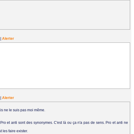
.
5
|
Alerter
9
|
Alerter
ais ne le suis pas moi même.
t. Pro et anti sont des synonymes. C'est là ou ça n'a pas de sens. Pro et anti ne
 les faire exister.