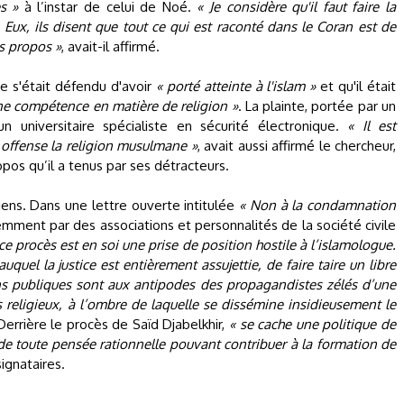
s »
à l’instar de celui de Noé.
« Je considère qu'il faut faire la
. Eux, ils disent que tout ce qui est raconté dans le Coran est de
s propos »
, avait-il affirmé.
ue s'était défendu d'avoir
« porté atteinte à l'islam »
et qu'il était
ne compétence en matière de religion »
. La plainte, portée par un
 universitaire spécialiste en sécurité électronique.
« Il est
a offense la religion musulmane »
, avait aussi affirmé le chercheur,
opos qu’il a tenus par ses détracteurs.
ens. Dans une lettre ouverte intitulée
« Non à la condamnation
mment par des associations et personnalités de la société civile
 ce procès est en soi une prise de position hostile à l’islamologue.
auquel la justice est entièrement assujettie, de faire taire un libre
ons publiques sont aux antipodes des propagandistes zélés d’une
es religieux, à l’ombre de laquelle se dissémine insidieusement le
 Derrière le procès de Saïd Djabelkhir,
« se cache une politique de
 de toute pensée rationnelle pouvant contribuer à la formation de
signataires.