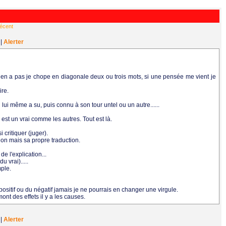
récent
1
|
Alerter
'y en a pas je chope en diagonale deux ou trois mots, si une pensée me vient je
ire.
 lui même a su, puis connu à son tour untel ou un autre......
ce est un vrai comme les autres. Tout est là.
critiquer (juger).
tion mais sa propre traduction.
de l'explication...
 vrai).....
ple.
u positif ou du négatif jamais je ne pourrais en changer une virgule.
nt des effets il y a les causes.
9
|
Alerter