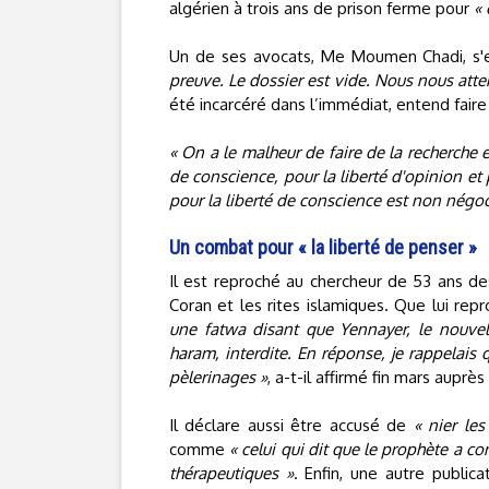
algérien à trois ans de prison ferme pour
« 
Un de ses avocats, Me Moumen Chadi, s'
preuve. Le dossier est vide. Nous nous atte
été incarcéré dans l’immédiat, entend faire
« On a le malheur de faire de la recherche e
de conscience, pour la liberté d'opinion et 
pour la liberté de conscience est non négoc
Un combat pour « la liberté de penser »
Il est reproché au chercheur de 53 ans des
Coran et les rites islamiques. Que lui re
une fatwa disant que Yennayer, le nouvel 
haram, interdite. En réponse, je rappelais q
pèlerinages »
, a-t-il affirmé fin mars auprè
Il déclare aussi être accusé de
« nier le
comme
« celui qui dit que le prophète a co
thérapeutiques »
. Enfin, une autre public