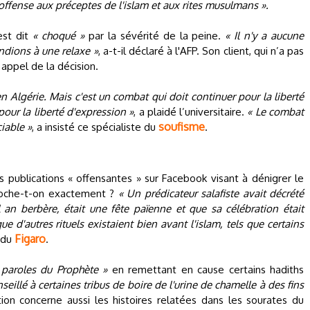
offense aux préceptes de l'islam et aux rites musulmans ».
est dit
« choqué »
par la sévérité de la peine.
« Il n'y a aucune
ndions à une relaxe »
, a-t-il déclaré à l'AFP. Son client, qui n’a pas
 appel de la décision.
n Algérie. Mais c'est un combat qui doit continuer pour la liberté
pour la liberté d'expression »
, a plaidé l’universitaire.
« Le combat
soufisme
iable »
, a insisté ce spécialiste du
.
 publications « offensantes » sur Facebook visant à dénigrer le
proche-t-on exactement ?
« Un prédicateur salafiste avait décrété
an berbère, était une fête païenne et que sa célébration était
ue d'autres rituels existaient bien avant l'islam, tels que certains
Figaro
s du
.
s paroles du Prophète »
en remettant en cause certains hadiths
nseillé à certaines tribus de boire de l'urine de chamelle à des fins
ation concerne aussi les histoires relatées dans les sourates du