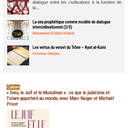
dialogue entre les civilisations à la lumière de
la...
La sira prophétique comme modèle de dialogue
intercivilisationnel (2/3)
Mohammed El Mahdi Krabch
Les vertus du verset du Trône – Ayat al-Kursi
Housman Omarjee
Culture
« Dieu, le Juif et le Musulman » : ce que le judaïsme et
l'islam apportent au monde, avec Marc Neiger et Michaël
Privot