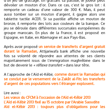
d’un jeu de grattage. En grattant sa pastille, le joueur peut
dévoiler un mouton d’or. Dans ce cas, c’est le gros lot : il
remporte un cadeau d’une valeur de 300 €. Mais, il peut
aussi tomber sur un mouton d’argent, il gagne alors une
tablette tactile ACER. Si sa pastille affiche un mouton de
bronze, il remporte des lots aux couleurs de la banque. Ce
jeu se déroule dans différentes succursales européennes du
groupe marocain. En plus de la France, il est proposé en
Espagne, en Italie, en Allemagne et aux Pays-Bas.
Après avoir proposé
un service de transferts d’argent gratuit
durant le Ramadan
, Attijariwafa bank affiche une nouvelle
fois sa volonté de répondre aux attentes de ses clients
majoritairement issus de l’immigration maghrébine dans le
but de devenir le
« réflexe transfert »
dans leur tête.
A l’approche de l’Aïd el-Kébir,
comme durant le Ramadan qui
se conclut par le versement de la Zakât al-Fitr, les transferts
d’argent de ces populations vers l’étranger explosent.
Lire aussi :
Les vœux du CFCM à l'occasion de l'Aïd el-Kébir 2013
L’Aïd el-Kébir 2013 fixé au 15 octobre par l'Arabie Saoudite
Aïd el-Kébir 2013 : toujours plus d’obligations pour les