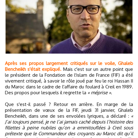
Après ses propos largement critiqués sur le voile, Ghaleb
Bencheikh s'était expliqué.
Mais c'est sur un autre point que
le président de la Fondation de l'islam de France (FIF) a été
vivement critiqué, à savoir le rôle joué par feu le roi Hassan II
du Maroc dans le cadre de l'affaire du foulard à Creil en 1989.
Des propos pour lesquels il regrette la
« méprise »
.
Que s'est-il passé ? Retour en arrière. En marge de la
présentation de vœux de la FIF, jeudi 31 janvier, Ghaleb
Bencheikh, dans une de ses envolées lyriques, a déclaré :
«
J’ai toujours pensé, je ne l’ai jamais caché depuis l’histoire des
fillettes à peine nubiles qu’on a emmitouflées à Creil sous
prétexte que le Commandeur des croyants au Maroc dit qu’il