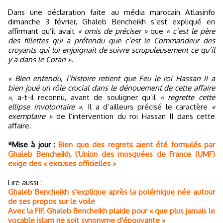
Dans une déclaration faite au média marocain Atlasinfo
dimanche 3 février, Ghaleb Bencheikh s’est expliqué en
affirmant qu’il avait
« omis de préciser »
que
« c’est le père
des fillettes qui a prétendu que c’est le Commandeur des
croyants qui lui enjoignait de suivre scrupuleusement ce qu’il
y a dans le Coran »
.
« Bien entendu, l’histoire retient que Feu le roi Hassan II a
bien joué un rôle crucial dans le dénouement de cette affaire
»
, a-t-il reconnu, avant de souligner qu’il
« regrette cette
ellipse involontaire »
. Il a d’ailleurs précisé le caractère
«
exemplaire »
de l’intervention du roi Hassan II dans cette
affaire.
*Mise à jour :
Bien que des regrets aient été formulés par
Ghaleb Bencheikh, l'Union des mosquées de France (UMF)
exige des « excuses officielles »
Lire aussi :
Ghaleb Bencheikh s'explique après la polémique née autour
de ses propos sur le voile
Avec la FIF, Ghaleb Bencheikh plaide pour « que plus jamais le
vocable islam ne soit synonyme d'épouvante »