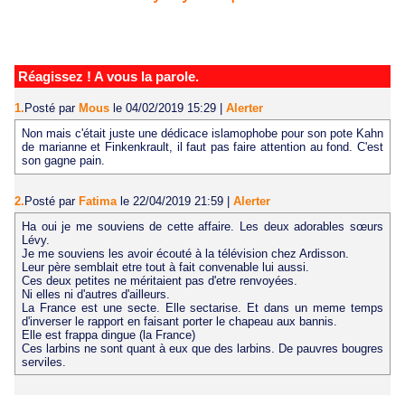
Réagissez ! A vous la parole.
1.
Posté par
Mous
le 04/02/2019 15:29
|
Alerter
Non mais c'était juste une dédicace islamophobe pour son pote Kahn
de marianne et Finkenkrault, il faut pas faire attention au fond. C'est
son gagne pain.
2.
Posté par
Fatima
le 22/04/2019 21:59
|
Alerter
Ha oui je me souviens de cette affaire. Les deux adorables sœurs
Lévy.
Je me souviens les avoir écouté à la télévision chez Ardisson.
Leur père semblait etre tout à fait convenable lui aussi.
Ces deux petites ne méritaient pas d'etre renvoyées.
Ni elles ni d'autres d'ailleurs.
La France est une secte. Elle sectarise. Et dans un meme temps
d'inverser le rapport en faisant porter le chapeau aux bannis.
Elle est frappa dingue (la France)
Ces larbins ne sont quant à eux que des larbins. De pauvres bougres
serviles.