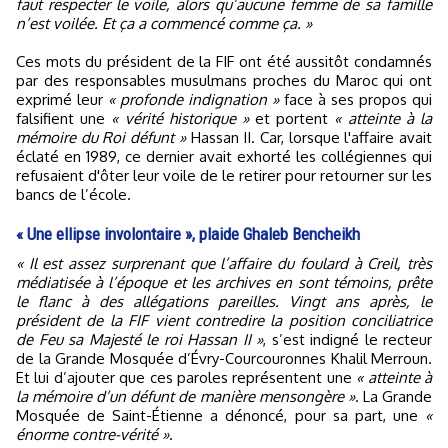
faut respecter le voile, alors qu’aucune femme de sa famille
n’est voilée. Et ça a commencé comme ça. »
Ces mots du président de la FIF ont été aussitôt condamnés
par des responsables musulmans proches du Maroc qui ont
exprimé leur
« profonde indignation »
face à ses propos qui
falsifient une
« vérité historique »
et portent
« atteinte à la
mémoire du Roi défunt »
Hassan II. Car, lorsque l'affaire avait
éclaté en 1989, ce dernier avait exhorté les collégiennes qui
refusaient d'ôter leur voile de le retirer pour retourner sur les
bancs de l’école.
« Une ellipse involontaire », plaide Ghaleb Bencheikh
« Il est assez surprenant que l’affaire du foulard à Creil, très
médiatisée à l’époque et les archives en sont témoins, prête
le flanc à des allégations pareilles. Vingt ans après, le
président de la FIF vient contredire la position conciliatrice
de Feu sa Majesté le roi Hassan II »
, s’est indigné le recteur
de la Grande Mosquée d’Évry-Courcouronnes Khalil Merroun.
Et lui d’ajouter que ces paroles représentent une
« atteinte à
la mémoire d’un défunt de manière mensongère »
. La Grande
Mosquée de Saint-Étienne a dénoncé, pour sa part, une
«
énorme contre-vérité »
.