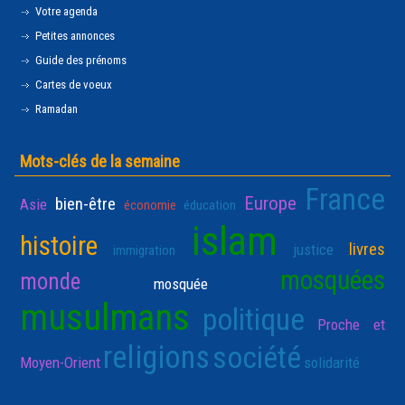
Votre agenda
Petites annonces
Guide des prénoms
Cartes de voeux
Ramadan
Mots-clés de la semaine
France
Europe
bien-être
Asie
économie
éducation
islam
histoire
livres
justice
immigration
mosquées
monde
mosquée
musulmans
politique
Proche et
religions
société
Moyen-Orient
solidarité