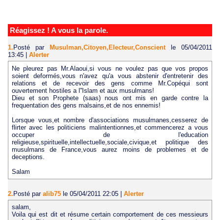
Réagissez ! A vous la parole.
1.
Posté par
Musulman,Citoyen,Electeur,Conscient
le 05/04/2011
13:45
|
Alerter
Ne pleurez pas Mr.Alaoui,si vous ne voulez pas que vos propos
soient deformés,vous n'avez qu'a vous abstenir d'entretenir des
relations et de recevoir des gens comme Mr.Copéqui sont
ouvertement hostiles a l''Islam et aux musulmans!
Dieu et son Prophete (saas) nous ont mis en garde contre la
frequentation des gens malsains,et de nos ennemis!
Lorsque vous,et nombre d'associations musulmanes,cesserez de
flirter avec les politiciens malintentionnes,et commencerez a vous
occuper de l'education
religieuse,spirituelle,intellectuelle,sociale,civique,et politique des
musulmans de France,vous aurez moins de problemes et de
deceptions.
Salam
2.
Posté par
alib75
le 05/04/2011 22:05
|
Alerter
salam,
Voila qui est dit et résume certain comportement de ces messieurs