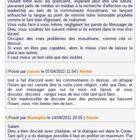
voulant flirter avec les politiciens, espérant peut être une sature,
pavanant jadis de médias en médias à la recherche d'affection ou de
leadership au sein de la communauté musulmane. se lançant
enfourcher la langue au point de nommé notre honorable prophète
comme le font bien d'ignorant, de mahomet.
Vous voila face à vous même, négligeant les parole du Messager de
Dieu, vous voudriez les suivent même si ils entrent dans le trou d'un
lézard.
Occupez des vrais problèmes des musulmans, comme cité ci-
dessus.
Si vous en êtes pas capables, alors le mieux c'est de laisser la
place aux autres.
il vaut mieux un bon utile que des inutiles.
3.
Posté par
joyces
le 07/04/2011 11:54
|
Alerter
tout a fait d'accord avec les commentaires ci dessus...on attaque
l'Islam qui est censée être la votre,votre religion, celle que Dieu, et
de son messager paix sur lui nous ont laissé, et vous
discutez..discutez , rangez vous de leur côté tant qu'à faire...
C'est inadmissible de discuter avec des personnes qui haissent
l'Islam, vous n'en tirerez rien de bon...
4.
Posté par
Mustapha
le 14/04/2011 20:55
|
Alerter
Salam
Dieu a bien discuté avec chaïtane, et le dialogue est dans le Coran.
Tant qu'il y a du dialogue possible il faut en profiter un maximum. Par