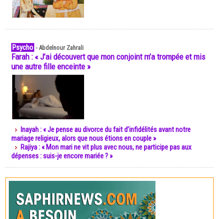
Psycho
-
Abdelnour Zahrali
Farah : « J’ai découvert que mon conjoint m’a trompée et mis
une autre fille enceinte »
Inayah : « Je pense au divorce du fait d’infidélités avant notre
mariage religieux, alors que nous étions en couple »
Rajiya : « Mon mari ne vit plus avec nous, ne participe pas aux
dépenses : suis-je encore mariée ? »