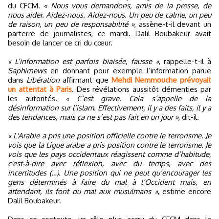
du CFCM.
« Nous vous demandons, amis de la presse, de
nous aider. Aidez-nous. Aidez-nous. Un peu de calme, un peu
de raison, un peu de responsabilité »
, assène-t-il devant un
parterre de journalistes, ce mardi. Dalil Boubakeur avait
besoin de lancer ce cri du cœur.
« L’information est parfois biaisée, fausse »
, rappelle-t-il à
Saphirnews
en donnant pour exemple l’information parue
dans
Libération
affirmant que
Mehdi Nemmouche prévoyait
un attentat à Paris
. Des révélations aussitôt démenties par
les autorités.
« C’est grave. Cela s’appelle de la
désinformation sur l’islam. Effectivement, il y a des faits, il y a
des tendances, mais ça ne s’est pas fait en un jour »
, dit-il.
« L'Arabie a pris une position officielle contre le terrorisme. Je
vois que la Ligue arabe a pris position contre le terrorisme. Je
vois que les pays occidentaux réagissent comme d’habitude,
c'est-à-dire avec réflexion, avec du temps, avec des
incertitudes (…). Une position qui ne peut qu’encourager les
gens déterminés à faire du mal à l’Occident mais, en
attendant, ils font du mal aux musulmans »
, estime encore
Dalil Boubakeur.