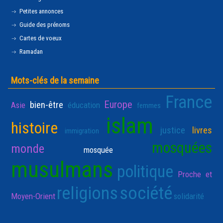
Petites annonces
Guide des prénoms
Cartes de voeux
Ramadan
Mots-clés de la semaine
France
Europe
bien-être
Asie
éducation
femmes
islam
histoire
justice
livres
immigration
mosquées
monde
mosquée
musulmans
politique
Proche et
religions
société
Moyen-Orient
solidarité