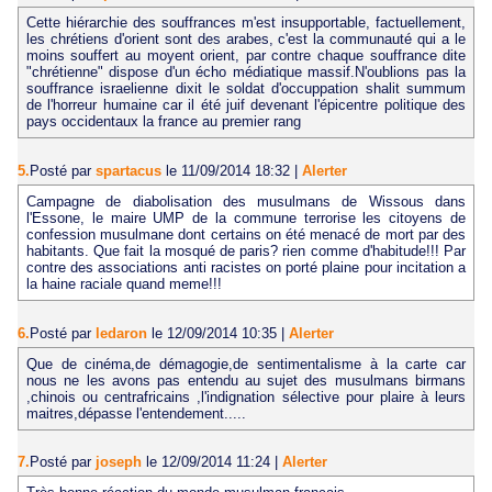
Cette hiérarchie des souffrances m'est insupportable, factuellement,
les chrétiens d'orient sont des arabes, c'est la communauté qui a le
moins souffert au moyent orient, par contre chaque souffrance dite
"chrétienne" dispose d'un écho médiatique massif.N'oublions pas la
souffrance israelienne dixit le soldat d'occuppation shalit summum
de l'horreur humaine car il été juif devenant l'épicentre politique des
pays occidentaux la france au premier rang
5.
Posté par
spartacus
le 11/09/2014 18:32
|
Alerter
Campagne de diabolisation des musulmans de Wissous dans
l'Essone, le maire UMP de la commune terrorise les citoyens de
confession musulmane dont certains on été menacé de mort par des
habitants. Que fait la mosqué de paris? rien comme d'habitude!!! Par
contre des associations anti racistes on porté plaine pour incitation a
la haine raciale quand meme!!!
6.
Posté par
ledaron
le 12/09/2014 10:35
|
Alerter
Que de cinéma,de démagogie,de sentimentalisme à la carte car
nous ne les avons pas entendu au sujet des musulmans birmans
,chinois ou centrafricains ,l'indignation sélective pour plaire à leurs
maitres,dépasse l'entendement.....
7.
Posté par
joseph
le 12/09/2014 11:24
|
Alerter