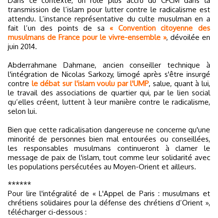
Dans ce contexte, un rôle plus accru du CFCM dans la
transmission de l’islam pour lutter contre le radicalisme est
attendu. L’instance représentative du culte musulman en a
fait l’un des points de sa
« Convention citoyenne des
musulmans de France pour le vivre-ensemble »
, dévoilée en
juin 2014.
Abderrahmane Dahmane, ancien conseiller technique à
l'intégration de Nicolas Sarkozy, limogé après s'être insurgé
contre
le débat sur l'islam voulu par l'UMP
, salue, quant à lui,
le travail des associations de quartier qui, par le lien social
qu’elles créent, luttent à leur manière contre le radicalisme,
selon lui.
Bien que cette radicalisation dangereuse ne concerne qu'une
minorité de personnes bien mal entourées ou conseillées,
les responsables musulmans continueront à clamer le
message de paix de l'islam, tout comme leur solidarité avec
les populations persécutées au Moyen-Orient et ailleurs.
******
Pour lire l'intégralité de « L'Appel de Paris : musulmans et
chrétiens solidaires pour la défense des chrétiens d’Orient »,
télécharger ci-dessous :