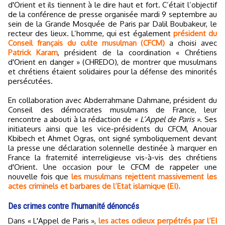
d'Orient et ils tiennent à le dire haut et fort. C’était l’objectif
de la conférence de presse organisée mardi 9 septembre au
sein de la Grande Mosquée de Paris par Dalil Boubakeur, le
recteur des lieux. L’homme, qui est également
président du
Conseil français du culte musulman (CFCM)
a choisi avec
Patrick Karam
, président de la coordination « Chrétiens
d'Orient en danger » (CHREDO), de montrer que musulmans
et chrétiens étaient solidaires pour la défense des minorités
persécutées.
En collaboration avec Abderrahmane Dahmane, président du
Conseil des démocrates musulmans de France, leur
rencontre a abouti à la rédaction de
« L’Appel de Paris »
. Ses
initiateurs ainsi que les vice-présidents du CFCM, Anouar
Kbibech et Ahmet Ogras, ont signé symboliquement devant
la presse une déclaration solennelle destinée à marquer en
France la fraternité interreligieuse vis-à-vis des chrétiens
d'Orient. Une occasion pour le CFCM de rappeler une
nouvelle fois que
les musulmans rejettent massivement les
actes criminels et barbares de l’Etat islamique (EI).
Des crimes contre l’humanité dénoncés
Dans « L'Appel de Paris »,
les actes odieux perpétrés par l’EI