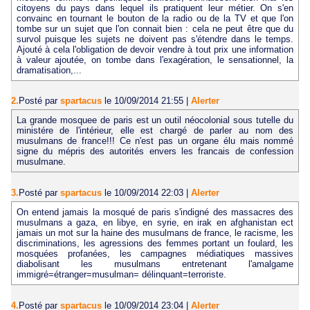
citoyens du pays dans lequel ils pratiquent leur métier. On s'en
convainc en tournant le bouton de la radio ou de la TV et que l'on
tombe sur un sujet que l'on connait bien : cela ne peut être que du
survol puisque les sujets ne doivent pas s'étendre dans le temps.
Ajouté à cela l'obligation de devoir vendre à tout prix une information
à valeur ajoutée, on tombe dans l'exagération, le sensationnel, la
dramatisation,...
2.
Posté par
spartacus
le 10/09/2014 21:55
|
Alerter
La grande mosquee de paris est un outil néocolonial sous tutelle du
ministére de l'intérieur, elle est chargé de parler au nom des
musulmans de france!!! Ce n'est pas un organe élu mais nommé
signe du mépris des autorités envers les francais de confession
musulmane.
3.
Posté par
spartacus
le 10/09/2014 22:03
|
Alerter
On entend jamais la mosqué de paris s'indigné des massacres des
musulmans a gaza, en libye, en syrie, en irak en afghanistan ect
jamais un mot sur la haine des musulmans de france, le racisme, les
discriminations, les agressions des femmes portant un foulard, les
mosquées profanées, les campagnes médiatiques massives
diabolisant les musulmans entretenant l'amalgame
immigré=étranger=musulman= délinquant=terroriste.
4.
Posté par
spartacus
le 10/09/2014 23:04
|
Alerter