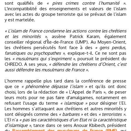
sont qualifiés de
« pires crimes contre l’humanité »
.
L'incompatibilité des enseignements et valeurs de l’islam
avec les actes du groupe terroriste qui se prévaut de l’islam
y est martelée.
« L’islam de France condamne les actions contre les chrétiens
et les minorités »
, assène Patrick Karam, également
conseiller régional d'Île-de-France (UMP). Au Moyen-Orient,
les chrétiens persécutés font face à des
« gens perdus,
fanatiques ou psychopathes »
, explique-t-il. Ce ne sont pas
les
« musulmans qui s’expriment »
, poursuit le président du
CHREDO. A ses yeux,
« défendre les chrétiens d’Orient, c’est
aussi défendre les musulmans de France »
.
L’homme rappelle plus tard dans la conférence de presse
que ce
« phénomène dépasse l’islam »
et qu’ils ont donc
choisi, lors de la rédaction de « L’Appel de Paris », de peser
leurs mots pour ne pas faire d'amalgames, notamment en
refusant l'usage du terme
« islamique »
pour désigner l’EI.
Les hommes s’attaquant aux chrétiens et autres minorités y
sont désignés comme des
« barbares »
et des
« terroristes »
.
L’EI n’a
« pas les caractéristiques d’un Etat ni la caractéristique
d’islamique »
, tance dans ce sens Anouar Kbibech, président
du
Rassemblement des musulmans de France (RMF),
qui