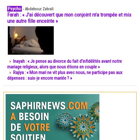
Psycho
-
Abdelnour Zahrali
Farah : « J’ai découvert que mon conjoint m’a trompée et mis
une autre fille enceinte »
Inayah : « Je pense au divorce du fait d’infidélités avant notre
mariage religieux, alors que nous étions en couple »
Rajiya : « Mon mari ne vit plus avec nous, ne participe pas aux
dépenses : suis-je encore mariée ? »